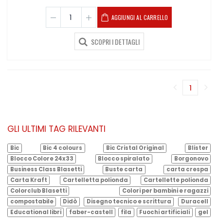
AGGIUNGI AL CARRELLO
SCOPRI I DETTAGLI
1
(corren
GLI ULTIMI TAG RILEVANTI
Bic
Bic 4 colours
Bic Cristal Original
Blister
Blocco Colore 24x33
Blocco spiralato
Borgonovo
Business Class Blasetti
Buste carta
carta crespa
Carta Kraft
Cartelletta polionda
Cartellette polionda
Colorclub Blasetti
Colori per bambini e ragazzi
compostabile
Didò
Disegno tecnico e scrittura
Duracell
Educational libri
faber-castell
fila
Fuochi artificiali
gel