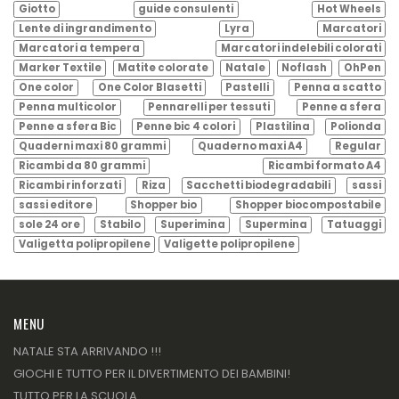
Giotto
guide consulenti
Hot Wheels
Lente di ingrandimento
Lyra
Marcatori
Marcatori a tempera
Marcatori indelebili colorati
Marker Textile
Matite colorate
Natale
Noflash
OhPen
One color
One Color Blasetti
Pastelli
Penna a scatto
Penna multicolor
Pennarelli per tessuti
Penne a sfera
Penne a sfera Bic
Penne bic 4 colori
Plastilina
Polionda
Quaderni maxi 80 grammi
Quaderno maxi A4
Regular
Ricambi da 80 grammi
Ricambi formato A4
Ricambi rinforzati
Riza
Sacchetti biodegradabili
sassi
sassi editore
Shopper bio
Shopper biocompostabile
sole 24 ore
Stabilo
Superimina
Supermina
Tatuaggi
Valigetta polipropilene
Valigette polipropilene
MENU
NATALE STA ARRIVANDO !!!
GIOCHI E TUTTO PER IL DIVERTIMENTO DEI BAMBINI!
TUTTO PER LA SCUOLA