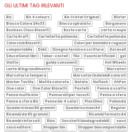
GLI ULTIMI TAG RILEVANTI
Bic
Bic 4 colours
Bic Cristal Original
Blister
Blocco Colore 24x33
Blocco spiralato
Borgonovo
Business Class Blasetti
Buste carta
carta crespa
Carta Kraft
Cartelletta polionda
Cartellette polionda
Colorclub Blasetti
Colori per bambini e ragazzi
compostabile
Didò
Disegno tecnico e scrittura
Duracell
Educational libri
faber-castell
fila
Fuochi artificiali
gel
Giotto
guide consulenti
Hot Wheels
Lente di ingrandimento
Lyra
Marcatori
Marcatori a tempera
Marcatori indelebili colorati
Marker Textile
Matite colorate
Natale
Noflash
OhPen
One color
One Color Blasetti
Pastelli
Penna a scatto
Penna multicolor
Pennarelli per tessuti
Penne a sfera
Penne a sfera Bic
Penne bic 4 colori
Plastilina
Polionda
Quaderni maxi 80 grammi
Quaderno maxi A4
Regular
Ricambi da 80 grammi
Ricambi formato A4
Ricambi rinforzati
Riza
Sacchetti biodegradabili
sassi
sassi editore
Shopper bio
Shopper biocompostabile