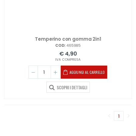
Temperino con gomma 2in1
COD:
465985
€ 4,90
IVA COMPRESA
AGGIUNGI AL CARRELLO
SCOPRI I DETTAGLI
1
(corren