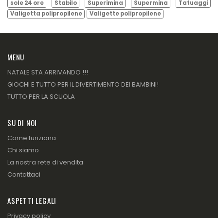
sole 24 ore
Stabilo
Superimina
Supermina
Tatuaggi
Valigetta polipropilene
Valigette polipropilene
MENU
NATALE STA ARRIVANDO !!!
GIOCHI E TUTTO PER IL DIVERTIMENTO DEI BAMBINI!
TUTTO PER LA SCUOLA
SU DI NOI
Come funziona
Chi siamo
La nostra rete di vendita
Contattaci
ASPETTI LEGALI
Privacy policy