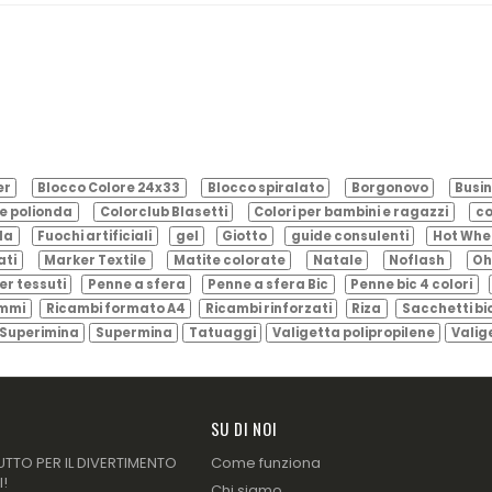
er
Blocco Colore 24x33
Blocco spiralato
Borgonovo
Busin
e polionda
Colorclub Blasetti
Colori per bambini e ragazzi
co
ila
Fuochi artificiali
gel
Giotto
guide consulenti
Hot Whe
ati
Marker Textile
Matite colorate
Natale
Noflash
Oh
er tessuti
Penne a sfera
Penne a sfera Bic
Penne bic 4 colori
ammi
Ricambi formato A4
Ricambi rinforzati
Riza
Sacchetti bi
Superimina
Supermina
Tatuaggi
Valigetta polipropilene
Valig
SU DI NOI
UTTO PER IL DIVERTIMENTO
Come funziona
I!
Chi siamo