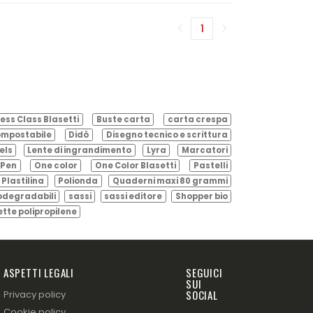
1
(corrente)
ess Class Blasetti
Buste carta
carta crespa
mpostabile
Didò
Disegno tecnico e scrittura
els
Lente di ingrandimento
Lyra
Marcatori
Pen
One color
One Color Blasetti
Pastelli
Plastilina
Polionda
Quaderni maxi 80 grammi
odegradabili
sassi
sassi editore
Shopper bio
ette polipropilene
ASPETTI LEGALI
SEGUICI
SUI
SOCIAL
Privacy policy
Cookie policy