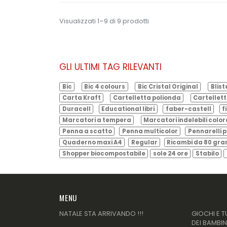
Visualizzati 1–9 di 9 prodotti
GLI ULTIMI TAG RILEVANTI
Bic
Bic 4 colours
Bic Cristal Original
Blist
Carta Kraft
Cartelletta polionda
Cartellett
Duracell
Educational libri
faber-castell
f
Marcatori a tempera
Marcatori indelebili color
Penna a scatto
Penna multicolor
Pennarelli p
Quaderno maxi A4
Regular
Ricambi da 80 gr
Shopper biocompostabile
sole 24 ore
Stabilo
MENU
NATALE STA ARRIVANDO !!!
GIOCHI E T
DEI BAMBIN