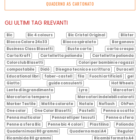
QUADERNO A5 CARTONATO
GLI ULTIMI TAG RILEVANTI
Bic
Bic 4 colours
Bic Cristal Original
Blister
Blocco Colore 24x33
Blocco spiralato
Borgonovo
Business Class Blasetti
Buste carta
carta crespa
Carta Kraft
Cartelletta polionda
Cartellette polionda
Colorclub Blasetti
Colori per bambini e ragazzi
compostabile
Didò
Disegno tecnico e scrittura
Duracell
Educational libri
faber-castell
fila
Fuochi artificiali
gel
Giotto
guide consulenti
Hot Wheels
Lente di ingrandimento
Lyra
Marcatori
Marcatori a tempera
Marcatori indelebili colorati
Marker Textile
Matite colorate
Natale
Noflash
OhPen
One color
One Color Blasetti
Pastelli
Penna a scatto
Penna multicolor
Pennarelli per tessuti
Penne a sfera
Penne a sfera Bic
Penne bic 4 colori
Plastilina
Polionda
Quaderni maxi 80 grammi
Quaderno maxi A4
Regular
Ricambi da 80 grammi
Ricambi formato A4