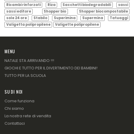
Ricambi rinforzati
Riza
Sacchetti biodegradabili
sassi
sassi editore
Shopper bio
Shopper biocompostabile
sole 24 ore
Stabilo
Superimina
Supermina
Tatuaggi
Valigetta polipropilene
Valigette polipropilene
MENU
NATALE STA ARRIVANDO !!!
GIOCHI E TUTTO PER IL DIVERTIMENTO DEI BAMBINI!
TUTTO PER LA SCUOLA
SU DI NOI
Come funziona
Chi siamo
La nostra rete di vendita
Contattaci