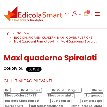
0
SCUOLA
BLOCCHI, RICAMBI, QUADERNI MAXI , COVER, RUBRICHE
Maxi Quaderni Formato A4
Maxi Quaderno Spiralati
Maxi quaderno Spiralati
CONDIVIDI:
GLI ULTIMI TAG RILEVANTI
Bic
Bic 4 colours
Bic Cristal Original
Blister
Blocco Colore 24x33
Blocco spiralato
Borgonovo
Business Class Blasetti
Buste carta
carta crespa
Carta Kraft
Cartelletta polionda
Cartellette polionda