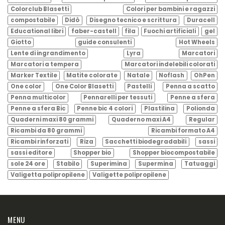
Colorclub Blasetti
Colori per bambini e ragazzi
compostabile
Didò
Disegno tecnico e scrittura
Duracell
Educational libri
faber-castell
fila
Fuochi artificiali
gel
Giotto
guide consulenti
Hot Wheels
Lente di ingrandimento
Lyra
Marcatori
Marcatori a tempera
Marcatori indelebili colorati
Marker Textile
Matite colorate
Natale
Noflash
OhPen
One color
One Color Blasetti
Pastelli
Penna a scatto
Penna multicolor
Pennarelli per tessuti
Penne a sfera
Penne a sfera Bic
Penne bic 4 colori
Plastilina
Polionda
Quaderni maxi 80 grammi
Quaderno maxi A4
Regular
Ricambi da 80 grammi
Ricambi formato A4
Ricambi rinforzati
Riza
Sacchetti biodegradabili
sassi
sassi editore
Shopper bio
Shopper biocompostabile
sole 24 ore
Stabilo
Superimina
Supermina
Tatuaggi
Valigetta polipropilene
Valigette polipropilene
MENU