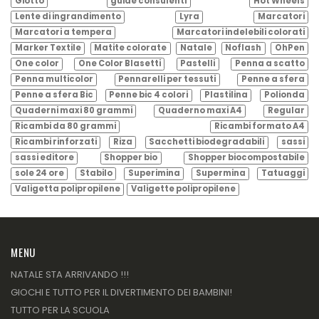
Giotto
guide consulenti
Hot Wheels
Lente di ingrandimento
Lyra
Marcatori
Marcatori a tempera
Marcatori indelebili colorati
Marker Textile
Matite colorate
Natale
Noflash
OhPen
One color
One Color Blasetti
Pastelli
Penna a scatto
Penna multicolor
Pennarelli per tessuti
Penne a sfera
Penne a sfera Bic
Penne bic 4 colori
Plastilina
Polionda
Quaderni maxi 80 grammi
Quaderno maxi A4
Regular
Ricambi da 80 grammi
Ricambi formato A4
Ricambi rinforzati
Riza
Sacchetti biodegradabili
sassi
sassi editore
Shopper bio
Shopper biocompostabile
sole 24 ore
Stabilo
Superimina
Supermina
Tatuaggi
Valigetta polipropilene
Valigette polipropilene
MENU
NATALE STA ARRIVANDO !!!
GIOCHI E TUTTO PER IL DIVERTIMENTO DEI BAMBINI!
TUTTO PER LA SCUOLA