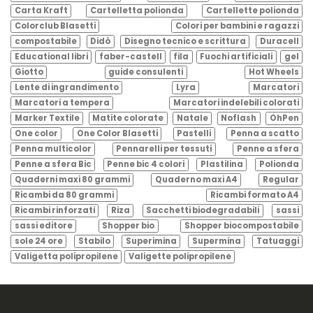
Carta Kraft
Cartelletta polionda
Cartellette polionda
Colorclub Blasetti
Colori per bambini e ragazzi
compostabile
Didò
Disegno tecnico e scrittura
Duracell
Educational libri
faber-castell
fila
Fuochi artificiali
gel
Giotto
guide consulenti
Hot Wheels
Lente di ingrandimento
Lyra
Marcatori
Marcatori a tempera
Marcatori indelebili colorati
Marker Textile
Matite colorate
Natale
Noflash
OhPen
One color
One Color Blasetti
Pastelli
Penna a scatto
Penna multicolor
Pennarelli per tessuti
Penne a sfera
Penne a sfera Bic
Penne bic 4 colori
Plastilina
Polionda
Quaderni maxi 80 grammi
Quaderno maxi A4
Regular
Ricambi da 80 grammi
Ricambi formato A4
Ricambi rinforzati
Riza
Sacchetti biodegradabili
sassi
sassi editore
Shopper bio
Shopper biocompostabile
sole 24 ore
Stabilo
Superimina
Supermina
Tatuaggi
Valigetta polipropilene
Valigette polipropilene