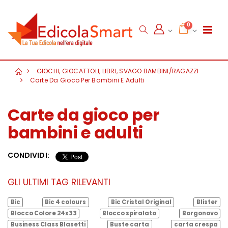
0
GIOCHI, GIOCATTOLI, LIBRI, SVAGO BAMBINI/RAGAZZI
Carte Da Gioco Per Bambini E Adulti
Carte da gioco per
bambini e adulti
CONDIVIDI:
GLI ULTIMI TAG RILEVANTI
Bic
Bic 4 colours
Bic Cristal Original
Blister
Blocco Colore 24x33
Blocco spiralato
Borgonovo
Business Class Blasetti
Buste carta
carta crespa