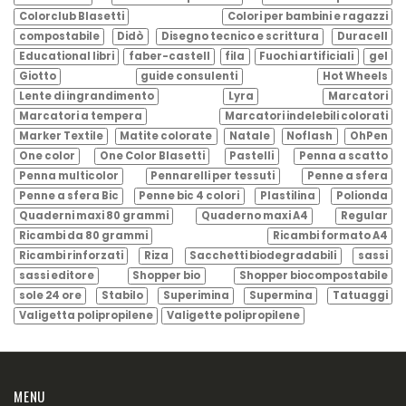
Colorclub Blasetti
Colori per bambini e ragazzi
compostabile
Didò
Disegno tecnico e scrittura
Duracell
Educational libri
faber-castell
fila
Fuochi artificiali
gel
Giotto
guide consulenti
Hot Wheels
Lente di ingrandimento
Lyra
Marcatori
Marcatori a tempera
Marcatori indelebili colorati
Marker Textile
Matite colorate
Natale
Noflash
OhPen
One color
One Color Blasetti
Pastelli
Penna a scatto
Penna multicolor
Pennarelli per tessuti
Penne a sfera
Penne a sfera Bic
Penne bic 4 colori
Plastilina
Polionda
Quaderni maxi 80 grammi
Quaderno maxi A4
Regular
Ricambi da 80 grammi
Ricambi formato A4
Ricambi rinforzati
Riza
Sacchetti biodegradabili
sassi
sassi editore
Shopper bio
Shopper biocompostabile
sole 24 ore
Stabilo
Superimina
Supermina
Tatuaggi
Valigetta polipropilene
Valigette polipropilene
MENU