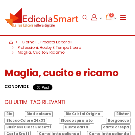
0
Giornali E Prodotti Editoriali
Professioni, Hobby E Tempo Libero
Maglia, Cucito E Ricamo
Maglia, cucito e ricamo
CONDIVIDI:
GLI ULTIMI TAG RILEVANTI
Bic
Bic 4 colours
Bic Cristal Original
Blister
Blocco Colore 24x33
Blocco spiralato
Borgonovo
Business Class Blasetti
Buste carta
carta crespa
Carta Kraft
Cartelletta polionda
Cartellette polionda