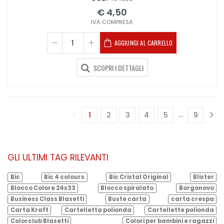
€ 4,50
IVA COMPRESA
AGGIUNGI AL CARRELLO
SCOPRI I DETTAGLI
...
1
2
3
4
5
9
(corrente)
GLI ULTIMI TAG RILEVANTI
Bic
Bic 4 colours
Bic Cristal Original
Blister
Blocco Colore 24x33
Blocco spiralato
Borgonovo
Business Class Blasetti
Buste carta
carta crespa
Carta Kraft
Cartelletta polionda
Cartellette polionda
Colorclub Blasetti
Colori per bambini e ragazzi