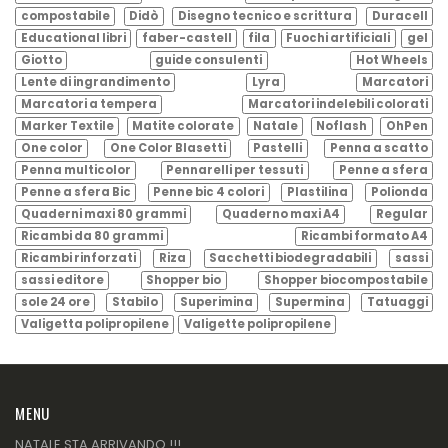
compostabile
Didò
Disegno tecnico e scrittura
Duracell
Educational libri
faber-castell
fila
Fuochi artificiali
gel
Giotto
guide consulenti
Hot Wheels
Lente di ingrandimento
Lyra
Marcatori
Marcatori a tempera
Marcatori indelebili colorati
Marker Textile
Matite colorate
Natale
Noflash
OhPen
One color
One Color Blasetti
Pastelli
Penna a scatto
Penna multicolor
Pennarelli per tessuti
Penne a sfera
Penne a sfera Bic
Penne bic 4 colori
Plastilina
Polionda
Quaderni maxi 80 grammi
Quaderno maxi A4
Regular
Ricambi da 80 grammi
Ricambi formato A4
Ricambi rinforzati
Riza
Sacchetti biodegradabili
sassi
sassi editore
Shopper bio
Shopper biocompostabile
sole 24 ore
Stabilo
Superimina
Supermina
Tatuaggi
Valigetta polipropilene
Valigette polipropilene
MENU
NATALE STA ARRIVANDO !!!