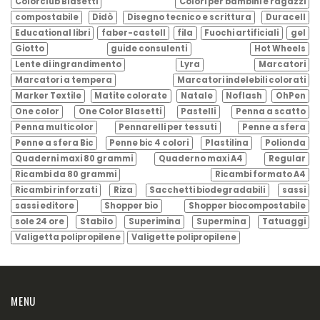
Colorclub Blasetti
Colori per bambini e ragazzi
compostabile
Didò
Disegno tecnico e scrittura
Duracell
Educational libri
faber-castell
fila
Fuochi artificiali
gel
Giotto
guide consulenti
Hot Wheels
Lente di ingrandimento
Lyra
Marcatori
Marcatori a tempera
Marcatori indelebili colorati
Marker Textile
Matite colorate
Natale
Noflash
OhPen
One color
One Color Blasetti
Pastelli
Penna a scatto
Penna multicolor
Pennarelli per tessuti
Penne a sfera
Penne a sfera Bic
Penne bic 4 colori
Plastilina
Polionda
Quaderni maxi 80 grammi
Quaderno maxi A4
Regular
Ricambi da 80 grammi
Ricambi formato A4
Ricambi rinforzati
Riza
Sacchetti biodegradabili
sassi
sassi editore
Shopper bio
Shopper biocompostabile
sole 24 ore
Stabilo
Superimina
Supermina
Tatuaggi
Valigetta polipropilene
Valigette polipropilene
MENU