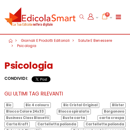
0
Giornali E Prodotti Editoriali
Salute E Benessere
Psicologia
Psicologia
CONDIVIDI:
GLI ULTIMI TAG RILEVANTI
Bic
Bic 4 colours
Bic Cristal Original
Blister
Blocco Colore 24x33
Blocco spiralato
Borgonovo
Business Class Blasetti
Buste carta
carta crespa
Carta Kraft
Cartelletta polionda
Cartellette polionda