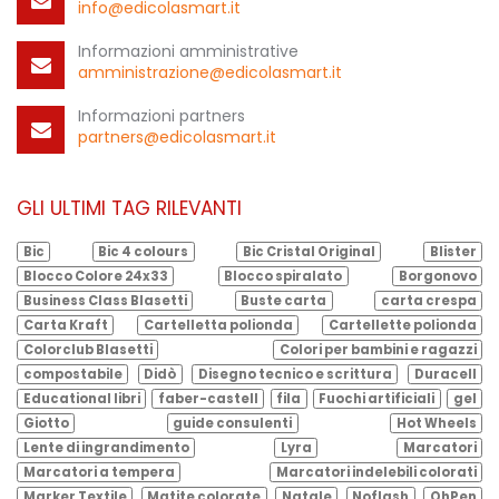
info@edicolasmart.it
Informazioni amministrative
amministrazione@edicolasmart.it
Informazioni partners
partners@edicolasmart.it
GLI ULTIMI TAG RILEVANTI
Bic
Bic 4 colours
Bic Cristal Original
Blister
Blocco Colore 24x33
Blocco spiralato
Borgonovo
Business Class Blasetti
Buste carta
carta crespa
Carta Kraft
Cartelletta polionda
Cartellette polionda
Colorclub Blasetti
Colori per bambini e ragazzi
compostabile
Didò
Disegno tecnico e scrittura
Duracell
Educational libri
faber-castell
fila
Fuochi artificiali
gel
Giotto
guide consulenti
Hot Wheels
Lente di ingrandimento
Lyra
Marcatori
Marcatori a tempera
Marcatori indelebili colorati
Marker Textile
Matite colorate
Natale
Noflash
OhPen