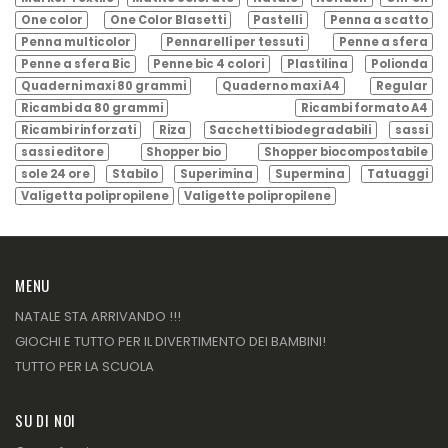
One color
One Color Blasetti
Pastelli
Penna a scatto
Penna multicolor
Pennarelli per tessuti
Penne a sfera
Penne a sfera Bic
Penne bic 4 colori
Plastilina
Polionda
Quaderni maxi 80 grammi
Quaderno maxi A4
Regular
Ricambi da 80 grammi
Ricambi formato A4
Ricambi rinforzati
Riza
Sacchetti biodegradabili
sassi
sassi editore
Shopper bio
Shopper biocompostabile
sole 24 ore
Stabilo
Superimina
Supermina
Tatuaggi
Valigetta polipropilene
Valigette polipropilene
MENU
NATALE STA ARRIVANDO !!!
GIOCHI E TUTTO PER IL DIVERTIMENTO DEI BAMBINI!
TUTTO PER LA SCUOLA
SU DI NOI