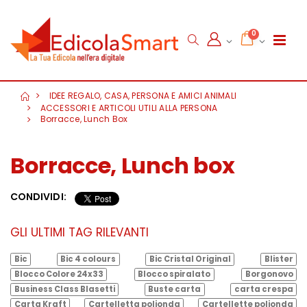
0
IDEE REGALO, CASA, PERSONA E AMICI ANIMALI
ACCESSORI E ARTICOLI UTILI ALLA PERSONA
Borracce, Lunch Box
Borracce, Lunch box
CONDIVIDI:
GLI ULTIMI TAG RILEVANTI
Bic
Bic 4 colours
Bic Cristal Original
Blister
Blocco Colore 24x33
Blocco spiralato
Borgonovo
Business Class Blasetti
Buste carta
carta crespa
Carta Kraft
Cartelletta polionda
Cartellette polionda