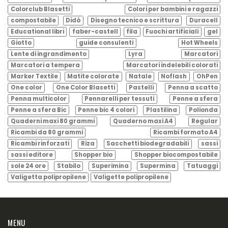
Colorclub Blasetti
Colori per bambini e ragazzi
compostabile
Didò
Disegno tecnico e scrittura
Duracell
Educational libri
faber-castell
fila
Fuochi artificiali
gel
Giotto
guide consulenti
Hot Wheels
Lente di ingrandimento
Lyra
Marcatori
Marcatori a tempera
Marcatori indelebili colorati
Marker Textile
Matite colorate
Natale
Noflash
OhPen
One color
One Color Blasetti
Pastelli
Penna a scatto
Penna multicolor
Pennarelli per tessuti
Penne a sfera
Penne a sfera Bic
Penne bic 4 colori
Plastilina
Polionda
Quaderni maxi 80 grammi
Quaderno maxi A4
Regular
Ricambi da 80 grammi
Ricambi formato A4
Ricambi rinforzati
Riza
Sacchetti biodegradabili
sassi
sassi editore
Shopper bio
Shopper biocompostabile
sole 24 ore
Stabilo
Superimina
Supermina
Tatuaggi
Valigetta polipropilene
Valigette polipropilene
MENU