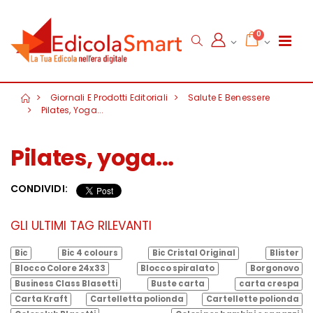
0
Giornali E Prodotti Editoriali
Salute E Benessere
Pilates, Yoga...
Pilates, yoga...
CONDIVIDI:
GLI ULTIMI TAG RILEVANTI
Bic
Bic 4 colours
Bic Cristal Original
Blister
Blocco Colore 24x33
Blocco spiralato
Borgonovo
Business Class Blasetti
Buste carta
carta crespa
Carta Kraft
Cartelletta polionda
Cartellette polionda