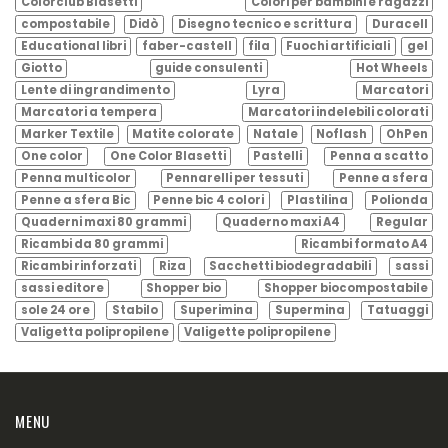
Colorclub Blasetti
Colori per bambini e ragazzi
compostabile
Didò
Disegno tecnico e scrittura
Duracell
Educational libri
faber-castell
fila
Fuochi artificiali
gel
Giotto
guide consulenti
Hot Wheels
Lente di ingrandimento
Lyra
Marcatori
Marcatori a tempera
Marcatori indelebili colorati
Marker Textile
Matite colorate
Natale
Noflash
OhPen
One color
One Color Blasetti
Pastelli
Penna a scatto
Penna multicolor
Pennarelli per tessuti
Penne a sfera
Penne a sfera Bic
Penne bic 4 colori
Plastilina
Polionda
Quaderni maxi 80 grammi
Quaderno maxi A4
Regular
Ricambi da 80 grammi
Ricambi formato A4
Ricambi rinforzati
Riza
Sacchetti biodegradabili
sassi
sassi editore
Shopper bio
Shopper biocompostabile
sole 24 ore
Stabilo
Superimina
Supermina
Tatuaggi
Valigetta polipropilene
Valigette polipropilene
MENU