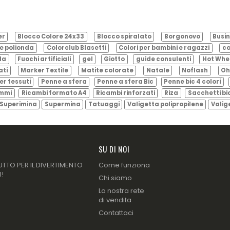
er
Blocco Colore 24x33
Blocco spiralato
Borgonovo
Busin
e polionda
Colorclub Blasetti
Colori per bambini e ragazzi
co
ila
Fuochi artificiali
gel
Giotto
guide consulenti
Hot Whe
ati
Marker Textile
Matite colorate
Natale
Noflash
Oh
er tessuti
Penne a sfera
Penne a sfera Bic
Penne bic 4 colori
ammi
Ricambi formato A4
Ricambi rinforzati
Riza
Sacchetti bi
Superimina
Supermina
Tatuaggi
Valigetta polipropilene
Valig
SU DI NOI
UTTO PER IL DIVERTIMENTO
Come funziona
I!
Chi siamo
La nostra rete
di vendita
Contattaci