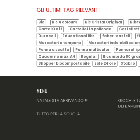
GLI ULTIMI TAG RILEVANTI
Bic
Bic 4 colours
Bic Cristal Original
Blist
Carta Kraft
Cartelletta polionda
Cartellett
Duracell
Educational libri
faber-castell
f
Marcatori a tempera
Marcatori indelebili color
Penna a scatto
Penna multicolor
Pennarelli p
Quaderno maxi A4
Regular
Ricambi da 80 gr
Shopper biocompostabile
sole 24 ore
Stabilo
MENU
NATALE STA ARRIVANDO !!!
GIOCHI E T
DEI BAMBIN
TUTTO PER LA SCUOLA