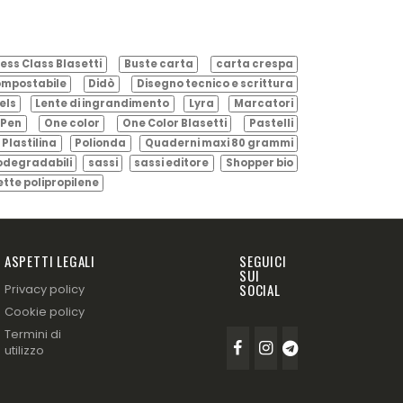
ess Class Blasetti
Buste carta
carta crespa
mpostabile
Didò
Disegno tecnico e scrittura
els
Lente di ingrandimento
Lyra
Marcatori
Pen
One color
One Color Blasetti
Pastelli
Plastilina
Polionda
Quaderni maxi 80 grammi
odegradabili
sassi
sassi editore
Shopper bio
ette polipropilene
ASPETTI LEGALI
SEGUICI
SUI
SOCIAL
Privacy policy
Cookie policy
Termini di
utilizzo