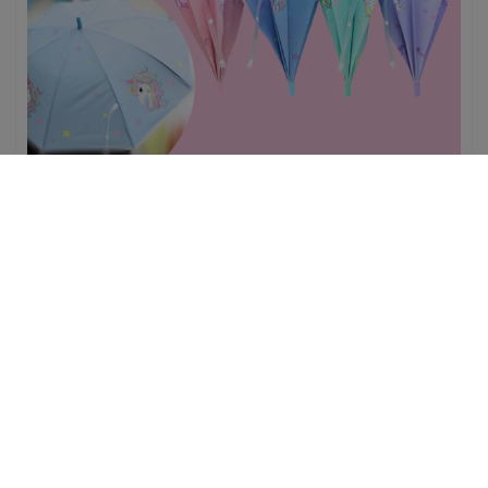
OMBRELLO BAMBINA UNICORN C/FISCHIETTO
COD:
342062
€ 8,30
IVA COMPRESA
AGGIUNGI AL CARRELLO
SCOPRI I DETTAGLI