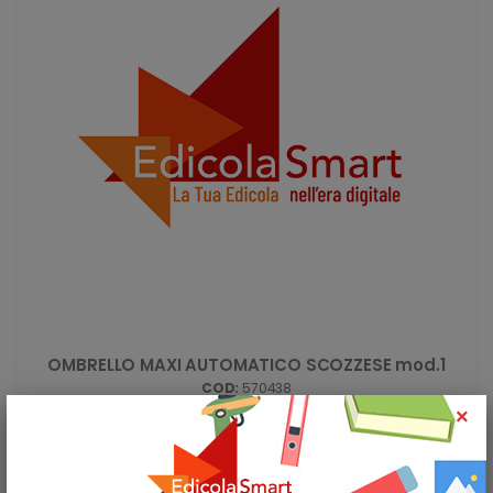
OMBRELLO MAXI AUTOMATICO SCOZZESE mod.1
COD:
570438
€ 7,90
×
IVA COMPRESA
AGGIUNGI AL CARRELLO