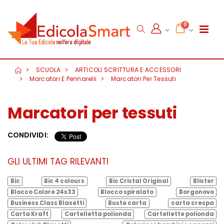
0
SCUOLA
ARTICOLI SCRITTURA E ACCESSORI
Marcatori E Pennarelli
Marcatori Per Tessuti
Marcatori per tessuti
CONDIVIDI:
GLI ULTIMI TAG RILEVANTI
Bic
Bic 4 colours
Bic Cristal Original
Blister
Blocco Colore 24x33
Blocco spiralato
Borgonovo
Business Class Blasetti
Buste carta
carta crespa
Carta Kraft
Cartelletta polionda
Cartellette polionda