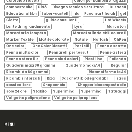
Colorclub Blasetti
Colori per bambini e ragazzi
compostabile
Didò
Disegno tecnico e scrittura
Duracell
Educational libri
faber-castell
fila
Fuochi artificiali
gel
Giotto
guide consulenti
Hot Wheels
Lente di ingrandimento
Lyra
Marcatori
Marcatori a tempera
Marcatori indelebili colorati
Marker Textile
Matite colorate
Natale
Noflash
OhPen
One color
One Color Blasetti
Pastelli
Penna a scatto
Penna multicolor
Pennarelli per tessuti
Penne a sfera
Penne a sfera Bic
Penne bic 4 colori
Plastilina
Polionda
Quaderni maxi 80 grammi
Quaderno maxi A4
Regular
Ricambi da 80 grammi
Ricambi formato A4
Ricambi rinforzati
Riza
Sacchetti biodegradabili
sassi
sassi editore
Shopper bio
Shopper biocompostabile
sole 24 ore
Stabilo
Superimina
Supermina
Tatuaggi
Valigetta polipropilene
Valigette polipropilene
MENU