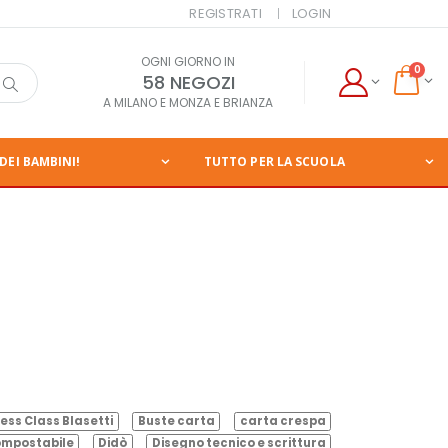
REGISTRATI
LOGIN
OGNI GIORNO IN
0
58 NEGOZI
A MILANO E MONZA E BRIANZA
DEI BAMBINI!
TUTTO PER LA SCUOLA
ess Class Blasetti
Buste carta
carta crespa
mpostabile
Didò
Disegno tecnico e scrittura