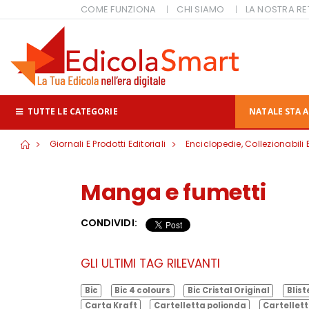
COME FUNZIONA
CHI SIAMO
LA NOSTRA RE
TUTTE LE CATEGORIE
NATALE STA A
Giornali E Prodotti Editoriali
Enciclopedie, Collezionabili 
Manga e fumetti
CONDIVIDI:
GLI ULTIMI TAG RILEVANTI
Bic
Bic 4 colours
Bic Cristal Original
Blist
Carta Kraft
Cartelletta polionda
Cartellett