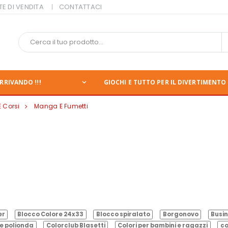
TE DI VENDITA
CONTATTACI
RRIVANDO !!!
GIOCHI E TUTTO PER IL DIVERTIMENTO 
E Corsi
Manga E Fumetti
er
Blocco Colore 24x33
Blocco spiralato
Borgonovo
Busin
e polionda
Colorclub Blasetti
Colori per bambini e ragazzi
co