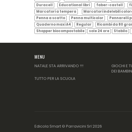
Duracell
Educational libri
faber-castell
f
Marcatori a tempera
Marcatori indelebili color
Penna a scatto
Penna multicolor
Pennarelli p
Quaderno maxi A4
Regular
Ricambi da 80 gr
Shopper biocompostabile
sole 24 ore
Stabilo
MENU
NATALE STA ARRIVANDO !!!
GIOCHI E T
DEI BAMBIN
TUTTO PER LA SCUOLA
Edicola Smart ©
Parravicini Srl
2026