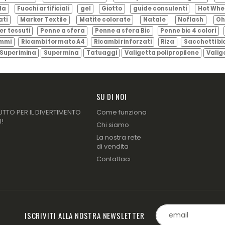
ila
Fuochi artificiali
gel
Giotto
guide consulenti
Hot Whe
ati
Marker Textile
Matite colorate
Natale
Noflash
Oh
er tessuti
Penne a sfera
Penne a sfera Bic
Penne bic 4 colori
ammi
Ricambi formato A4
Ricambi rinforzati
Riza
Sacchetti bi
Superimina
Supermina
Tatuaggi
Valigetta polipropilene
Valig
SU DI NOI
UTTO PER IL DIVERTIMENTO
Come funziona
I!
Chi siamo
La nostra rete
di vendita
Contattaci
ISCRIVITI ALLA NOSTRA NEWSLETTER