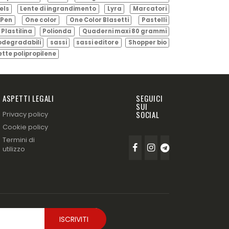
els
Lente di ingrandimento
Lyra
Marcatori
Pen
One color
One Color Blasetti
Pastelli
Plastilina
Polionda
Quaderni maxi 80 grammi
odegradabili
sassi
sassi editore
Shopper bio
ette polipropilene
ASPETTI LEGALI
SEGUICI
SUI
SOCIAL
Privacy policy
Cookie policy
Termini di
utilizzo