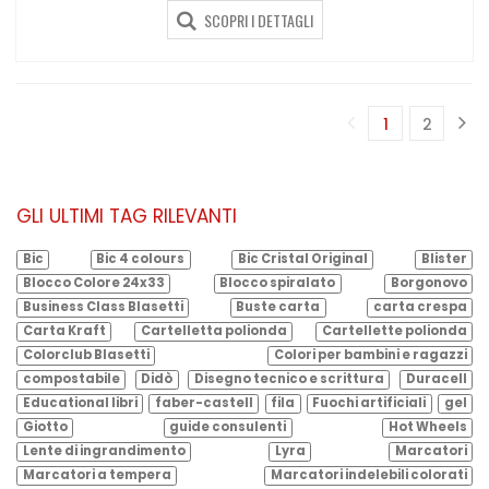
SCOPRI I DETTAGLI
1
2
(corrente)
GLI ULTIMI TAG RILEVANTI
Bic
Bic 4 colours
Bic Cristal Original
Blister
Blocco Colore 24x33
Blocco spiralato
Borgonovo
Business Class Blasetti
Buste carta
carta crespa
Carta Kraft
Cartelletta polionda
Cartellette polionda
Colorclub Blasetti
Colori per bambini e ragazzi
compostabile
Didò
Disegno tecnico e scrittura
Duracell
Educational libri
faber-castell
fila
Fuochi artificiali
gel
Giotto
guide consulenti
Hot Wheels
Lente di ingrandimento
Lyra
Marcatori
Marcatori a tempera
Marcatori indelebili colorati