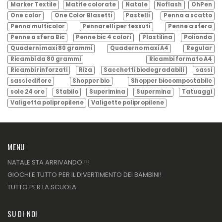
Marker Textile
Matite colorate
Natale
Noflash
OhPen
One color
One Color Blasetti
Pastelli
Penna a scatto
Penna multicolor
Pennarelli per tessuti
Penne a sfera
Penne a sfera Bic
Penne bic 4 colori
Plastilina
Polionda
Quaderni maxi 80 grammi
Quaderno maxi A4
Regular
Ricambi da 80 grammi
Ricambi formato A4
Ricambi rinforzati
Riza
Sacchetti biodegradabili
sassi
sassi editore
Shopper bio
Shopper biocompostabile
sole 24 ore
Stabilo
Superimina
Supermina
Tatuaggi
Valigetta polipropilene
Valigette polipropilene
MENU
NATALE STA ARRIVANDO !!!
GIOCHI E TUTTO PER IL DIVERTIMENTO DEI BAMBINI!
TUTTO PER LA SCUOLA
SU DI NOI