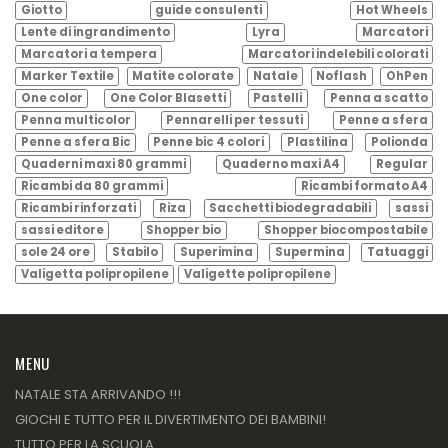
Giotto
guide consulenti
Hot Wheels
Lente di ingrandimento
Lyra
Marcatori
Marcatori a tempera
Marcatori indelebili colorati
Marker Textile
Matite colorate
Natale
Noflash
OhPen
One color
One Color Blasetti
Pastelli
Penna a scatto
Penna multicolor
Pennarelli per tessuti
Penne a sfera
Penne a sfera Bic
Penne bic 4 colori
Plastilina
Polionda
Quaderni maxi 80 grammi
Quaderno maxi A4
Regular
Ricambi da 80 grammi
Ricambi formato A4
Ricambi rinforzati
Riza
Sacchetti biodegradabili
sassi
sassi editore
Shopper bio
Shopper biocompostabile
sole 24 ore
Stabilo
Superimina
Supermina
Tatuaggi
Valigetta polipropilene
Valigette polipropilene
MENU
NATALE STA ARRIVANDO !!!
GIOCHI E TUTTO PER IL DIVERTIMENTO DEI BAMBINI!
TUTTO PER LA SCUOLA