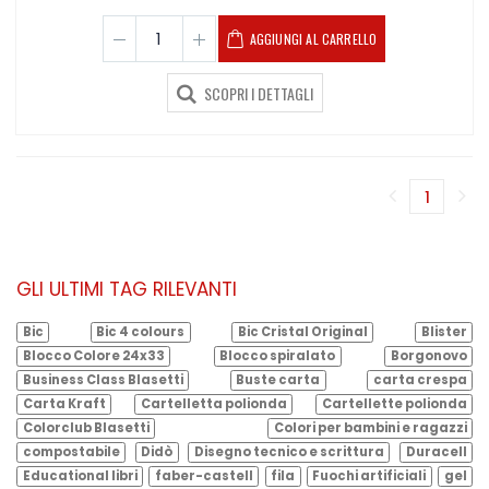
AGGIUNGI AL CARRELLO
SCOPRI I DETTAGLI
1
(corren
GLI ULTIMI TAG RILEVANTI
Bic
Bic 4 colours
Bic Cristal Original
Blister
Blocco Colore 24x33
Blocco spiralato
Borgonovo
Business Class Blasetti
Buste carta
carta crespa
Carta Kraft
Cartelletta polionda
Cartellette polionda
Colorclub Blasetti
Colori per bambini e ragazzi
compostabile
Didò
Disegno tecnico e scrittura
Duracell
Educational libri
faber-castell
fila
Fuochi artificiali
gel