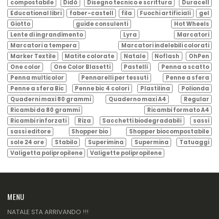
compostabile
Didò
Disegno tecnico e scrittura
Duracell
Educational libri
faber-castell
fila
Fuochi artificiali
gel
Giotto
guide consulenti
Hot Wheels
Lente di ingrandimento
Lyra
Marcatori
Marcatori a tempera
Marcatori indelebili colorati
Marker Textile
Matite colorate
Natale
Noflash
OhPen
One color
One Color Blasetti
Pastelli
Penna a scatto
Penna multicolor
Pennarelli per tessuti
Penne a sfera
Penne a sfera Bic
Penne bic 4 colori
Plastilina
Polionda
Quaderni maxi 80 grammi
Quaderno maxi A4
Regular
Ricambi da 80 grammi
Ricambi formato A4
Ricambi rinforzati
Riza
Sacchetti biodegradabili
sassi
sassi editore
Shopper bio
Shopper biocompostabile
sole 24 ore
Stabilo
Superimina
Supermina
Tatuaggi
Valigetta polipropilene
Valigette polipropilene
MENU
NATALE STA ARRIVANDO !!!