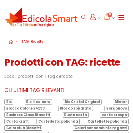
0
TAG: Ricette
Prodotti con TAG: ricette
Ecco i prodotti con il tag cercato
GLI ULTIMI TAG RILEVANTI
Bic
Bic 4 colours
Bic Cristal Original
Blister
Blocco Colore 24x33
Blocco spiralato
Borgonovo
Business Class Blasetti
Buste carta
carta crespa
Carta Kraft
Cartelletta polionda
Cartellette polionda
Colorclub Blasetti
Colori per bambini e ragazzi