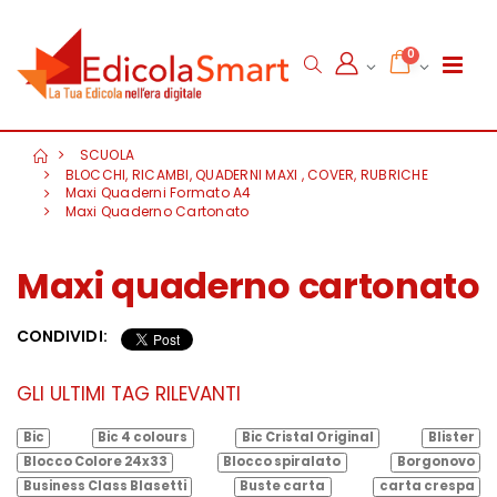
0
SCUOLA
BLOCCHI, RICAMBI, QUADERNI MAXI , COVER, RUBRICHE
Maxi Quaderni Formato A4
Maxi Quaderno Cartonato
Maxi quaderno cartonato
CONDIVIDI:
GLI ULTIMI TAG RILEVANTI
Bic
Bic 4 colours
Bic Cristal Original
Blister
Blocco Colore 24x33
Blocco spiralato
Borgonovo
Business Class Blasetti
Buste carta
carta crespa