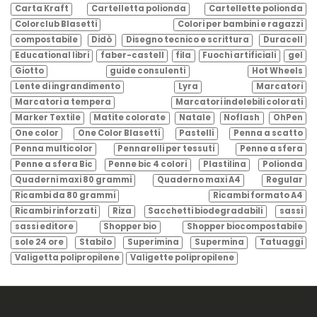
Carta Kraft
Cartelletta polionda
Cartellette polionda
Colorclub Blasetti
Colori per bambini e ragazzi
compostabile
Didò
Disegno tecnico e scrittura
Duracell
Educational libri
faber-castell
fila
Fuochi artificiali
gel
Giotto
guide consulenti
Hot Wheels
Lente di ingrandimento
Lyra
Marcatori
Marcatori a tempera
Marcatori indelebili colorati
Marker Textile
Matite colorate
Natale
Noflash
OhPen
One color
One Color Blasetti
Pastelli
Penna a scatto
Penna multicolor
Pennarelli per tessuti
Penne a sfera
Penne a sfera Bic
Penne bic 4 colori
Plastilina
Polionda
Quaderni maxi 80 grammi
Quaderno maxi A4
Regular
Ricambi da 80 grammi
Ricambi formato A4
Ricambi rinforzati
Riza
Sacchetti biodegradabili
sassi
sassi editore
Shopper bio
Shopper biocompostabile
sole 24 ore
Stabilo
Superimina
Supermina
Tatuaggi
Valigetta polipropilene
Valigette polipropilene