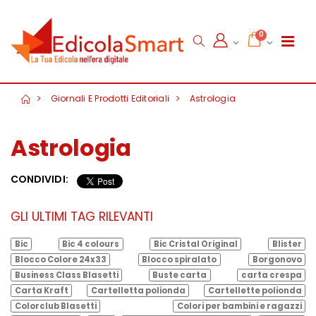
0
Giornali E Prodotti Editoriali
Astrologia
Astrologia
CONDIVIDI:
GLI ULTIMI TAG RILEVANTI
Bic
Bic 4 colours
Bic Cristal Original
Blister
Blocco Colore 24x33
Blocco spiralato
Borgonovo
Business Class Blasetti
Buste carta
carta crespa
Carta Kraft
Cartelletta polionda
Cartellette polionda
Colorclub Blasetti
Colori per bambini e ragazzi