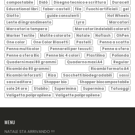
compostabile
Didò
Disegno tecnico e scrittura
Duracell
Educational libri
faber-castell
fila
Fuochi artificiali
gel
Giotto
guide consulenti
Hot Wheels
Lente di ingrandimento
Lyra
Marcatori
Marcatori a tempera
Marcatori indelebili colorati
Marker Textile
Matite colorate
Natale
Noflash
OhPen
One color
One Color Blasetti
Pastelli
Penna a scatto
Penna multicolor
Pennarelli per tessuti
Penne a sfera
Penne a sfera Bic
Penne bic 4 colori
Plastilina
Polionda
Quaderni maxi 80 grammi
Quaderno maxi A4
Regular
Ricambi da 80 grammi
Ricambi formato A4
Ricambi rinforzati
Riza
Sacchetti biodegradabili
sassi
sassi editore
Shopper bio
Shopper biocompostabile
sole 24 ore
Stabilo
Superimina
Supermina
Tatuaggi
Valigetta polipropilene
Valigette polipropilene
MENU
NATALE STA ARRIVANDO !!!