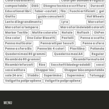
Colorclub Blasetti
Colori per bambini e ragazzi
compostabile
Didò
Disegno tecnico e scrittura
Duracell
Educational libri
faber-castell
fila
Fuochi artificiali
gel
Giotto
guide consulenti
Hot Wheels
Lente di ingrandimento
Lyra
Marcatori
Marcatori a tempera
Marcatori indelebili colorati
Marker Textile
Matite colorate
Natale
Noflash
OhPen
One color
One Color Blasetti
Pastelli
Penna a scatto
Penna multicolor
Pennarelli per tessuti
Penne a sfera
Penne a sfera Bic
Penne bic 4 colori
Plastilina
Polionda
Quaderni maxi 80 grammi
Quaderno maxi A4
Regular
Ricambi da 80 grammi
Ricambi formato A4
Ricambi rinforzati
Riza
Sacchetti biodegradabili
sassi
sassi editore
Shopper bio
Shopper biocompostabile
sole 24 ore
Stabilo
Superimina
Supermina
Tatuaggi
Valigetta polipropilene
Valigette polipropilene
MENU