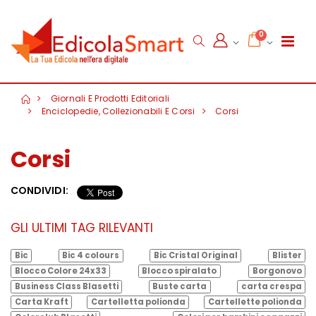
0
Giornali E Prodotti Editoriali
Enciclopedie, Collezionabili E Corsi
Corsi
Corsi
CONDIVIDI:
GLI ULTIMI TAG RILEVANTI
Bic
Bic 4 colours
Bic Cristal Original
Blister
Blocco Colore 24x33
Blocco spiralato
Borgonovo
Business Class Blasetti
Buste carta
carta crespa
Carta Kraft
Cartelletta polionda
Cartellette polionda