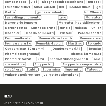
compostabile
Didò
Disegno tecnico e scrittura
Duracell
Educational libri
faber-castell
fila
Fuochi artificiali
gel
Giotto
guide consulenti
Hot Wheels
Lente di ingrandimento
Lyra
Marcatori
Marcatori a tempera
Marcatori indelebili colorati
Marker Textile
Matite colorate
Natale
Noflash
OhPen
One color
One Color Blasetti
Pastelli
Penna a scatto
Penna multicolor
Pennarelli per tessuti
Penne a sfera
Penne a sfera Bic
Penne bic 4 colori
Plastilina
Polionda
Quaderni maxi 80 grammi
Quaderno maxi A4
Regular
Ricambi da 80 grammi
Ricambi formato A4
Ricambi rinforzati
Riza
Sacchetti biodegradabili
sassi
sassi editore
Shopper bio
Shopper biocompostabile
sole 24 ore
Stabilo
Superimina
Supermina
Tatuaggi
Valigetta polipropilene
Valigette polipropilene
MENU
NATALE STA ARRIVANDO !!!