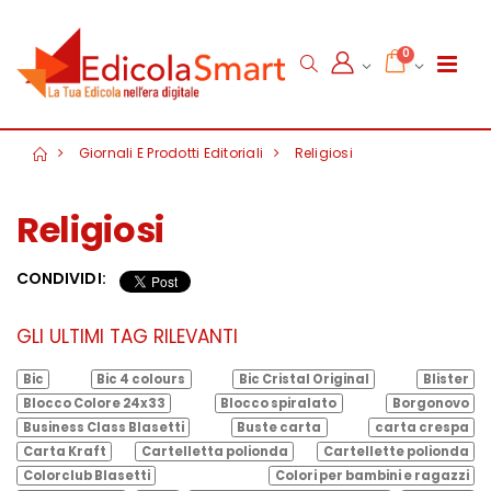
0
Giornali E Prodotti Editoriali
Religiosi
Religiosi
CONDIVIDI:
GLI ULTIMI TAG RILEVANTI
Bic
Bic 4 colours
Bic Cristal Original
Blister
Blocco Colore 24x33
Blocco spiralato
Borgonovo
Business Class Blasetti
Buste carta
carta crespa
Carta Kraft
Cartelletta polionda
Cartellette polionda
Colorclub Blasetti
Colori per bambini e ragazzi