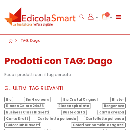
0
TAG: Dago
Prodotti con TAG: Dago
Ecco i prodotti con il tag cercato
GLI ULTIMI TAG RILEVANTI
Bic
Bic 4 colours
Bic Cristal Original
Blister
Blocco Colore 24x33
Blocco spiralato
Borgonovo
Business Class Blasetti
Buste carta
carta crespa
Carta Kraft
Cartelletta polionda
Cartellette polionda
Colorclub Blasetti
Colori per bambini e ragazzi