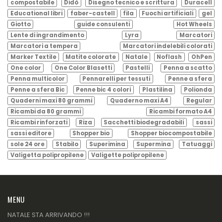
compostabile
Didò
Disegno tecnico e scrittura
Duracell
Educational libri
faber-castell
fila
Fuochi artificiali
gel
Giotto
guide consulenti
Hot Wheels
Lente di ingrandimento
Lyra
Marcatori
Marcatori a tempera
Marcatori indelebili colorati
Marker Textile
Matite colorate
Natale
Noflash
OhPen
One color
One Color Blasetti
Pastelli
Penna a scatto
Penna multicolor
Pennarelli per tessuti
Penne a sfera
Penne a sfera Bic
Penne bic 4 colori
Plastilina
Polionda
Quaderni maxi 80 grammi
Quaderno maxi A4
Regular
Ricambi da 80 grammi
Ricambi formato A4
Ricambi rinforzati
Riza
Sacchetti biodegradabili
sassi
sassi editore
Shopper bio
Shopper biocompostabile
sole 24 ore
Stabilo
Superimina
Supermina
Tatuaggi
Valigetta polipropilene
Valigette polipropilene
MENU
NATALE STA ARRIVANDO !!!