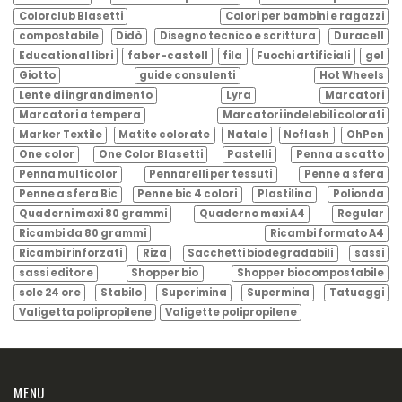
Colorclub Blasetti
Colori per bambini e ragazzi
compostabile
Didò
Disegno tecnico e scrittura
Duracell
Educational libri
faber-castell
fila
Fuochi artificiali
gel
Giotto
guide consulenti
Hot Wheels
Lente di ingrandimento
Lyra
Marcatori
Marcatori a tempera
Marcatori indelebili colorati
Marker Textile
Matite colorate
Natale
Noflash
OhPen
One color
One Color Blasetti
Pastelli
Penna a scatto
Penna multicolor
Pennarelli per tessuti
Penne a sfera
Penne a sfera Bic
Penne bic 4 colori
Plastilina
Polionda
Quaderni maxi 80 grammi
Quaderno maxi A4
Regular
Ricambi da 80 grammi
Ricambi formato A4
Ricambi rinforzati
Riza
Sacchetti biodegradabili
sassi
sassi editore
Shopper bio
Shopper biocompostabile
sole 24 ore
Stabilo
Superimina
Supermina
Tatuaggi
Valigetta polipropilene
Valigette polipropilene
MENU