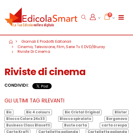
0
Giornali E Prodotti Editoriali
Cinema, Televisione, Film, Serie Tv E DVD/Bluray
Riviste Di Cinema
Riviste di cinema
CONDIVIDI:
GLI ULTIMI TAG RILEVANTI
Bic
Bic 4 colours
Bic Cristal Original
Blister
Blocco Colore 24x33
Blocco spiralato
Borgonovo
Business Class Blasetti
Buste carta
carta crespa
Carta Kraft
Cartelletta polionda
Cartellette polionda