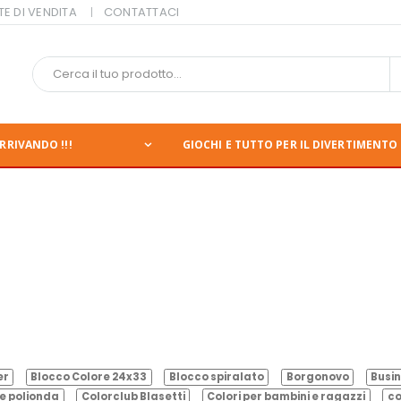
TE DI VENDITA
CONTATTACI
RRIVANDO !!!
GIOCHI E TUTTO PER IL DIVERTIMENTO 
er
Blocco Colore 24x33
Blocco spiralato
Borgonovo
Busin
e polionda
Colorclub Blasetti
Colori per bambini e ragazzi
co