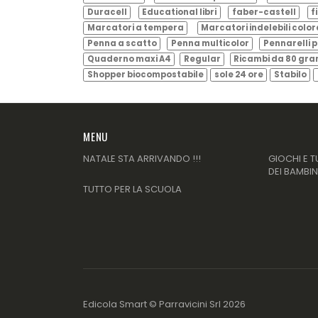
Duracell
Educational libri
faber-castell
f
Marcatori a tempera
Marcatori indelebili color
Penna a scatto
Penna multicolor
Pennarelli p
Quaderno maxi A4
Regular
Ricambi da 80 gr
Shopper biocompostabile
sole 24 ore
Stabilo
MENU
NATALE STA ARRIVANDO !!!
GIOCHI E T
DEI BAMBIN
TUTTO PER LA SCUOLA
Edicola Smart ©
Parravicini Srl
2026