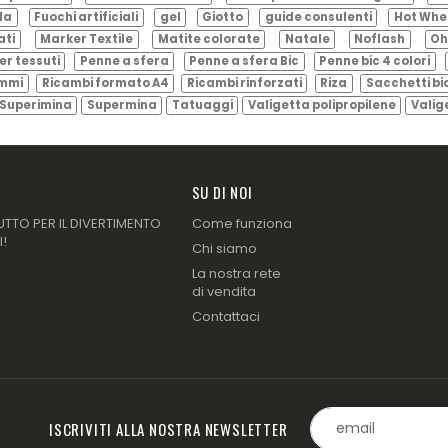
ila
Fuochi artificiali
gel
Giotto
guide consulenti
Hot Whe
ati
Marker Textile
Matite colorate
Natale
Noflash
Oh
er tessuti
Penne a sfera
Penne a sfera Bic
Penne bic 4 colori
ammi
Ricambi formato A4
Ricambi rinforzati
Riza
Sacchetti bi
Superimina
Supermina
Tatuaggi
Valigetta polipropilene
Valig
SU DI NOI
UTTO PER IL DIVERTIMENTO
Come funziona
I!
Chi siamo
La nostra rete
di vendita
Contattaci
ISCRIVITI ALLA NOSTRA NEWSLETTER