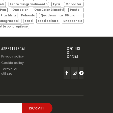
els
Lente di ingrandimento
Lyra
Marcatori
Pen
One color
One Color Blasetti
Pastelli
Plastilina
Polionda
Quaderni maxi 80 grammi
odegradabili
sassi
sassi editore
Shopper bio
ette polipropilene
ASPETTI LEGALI
SEGUICI
SUI
SOCIAL
Privacy policy
Cookie policy
Termini di
utilizzo