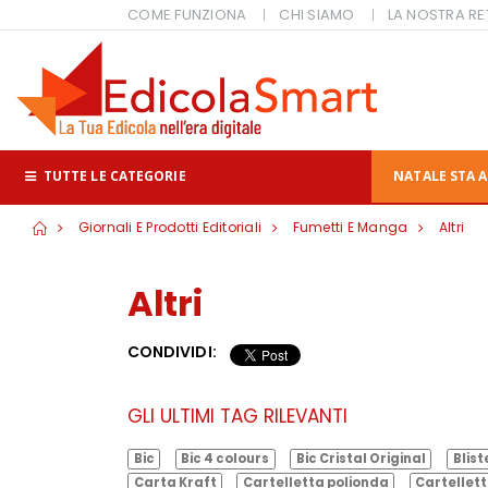
COME FUNZIONA
CHI SIAMO
LA NOSTRA RE
TUTTE LE CATEGORIE
NATALE STA A
Giornali E Prodotti Editoriali
Fumetti E Manga
Altri
Altri
CONDIVIDI:
GLI ULTIMI TAG RILEVANTI
Bic
Bic 4 colours
Bic Cristal Original
Blist
Carta Kraft
Cartelletta polionda
Cartellett