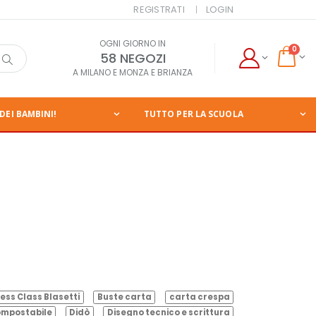
REGISTRATI
LOGIN
OGNI GIORNO IN
0
58 NEGOZI
A MILANO E MONZA E BRIANZA
DEI BAMBINI!
TUTTO PER LA SCUOLA
ess Class Blasetti
Buste carta
carta crespa
mpostabile
Didò
Disegno tecnico e scrittura