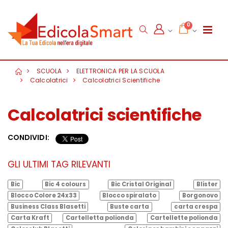
0
SCUOLA
ELETTRONICA PER LA SCUOLA
Calcolatrici
Calcolatrici Scientifiche
Calcolatrici scientifiche
CONDIVIDI:
GLI ULTIMI TAG RILEVANTI
Bic
Bic 4 colours
Bic Cristal Original
Blister
Blocco Colore 24x33
Blocco spiralato
Borgonovo
Business Class Blasetti
Buste carta
carta crespa
Carta Kraft
Cartelletta polionda
Cartellette polionda