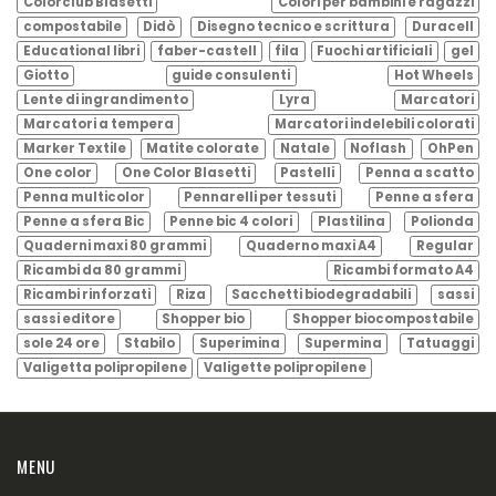
Colorclub Blasetti
Colori per bambini e ragazzi
compostabile
Didò
Disegno tecnico e scrittura
Duracell
Educational libri
faber-castell
fila
Fuochi artificiali
gel
Giotto
guide consulenti
Hot Wheels
Lente di ingrandimento
Lyra
Marcatori
Marcatori a tempera
Marcatori indelebili colorati
Marker Textile
Matite colorate
Natale
Noflash
OhPen
One color
One Color Blasetti
Pastelli
Penna a scatto
Penna multicolor
Pennarelli per tessuti
Penne a sfera
Penne a sfera Bic
Penne bic 4 colori
Plastilina
Polionda
Quaderni maxi 80 grammi
Quaderno maxi A4
Regular
Ricambi da 80 grammi
Ricambi formato A4
Ricambi rinforzati
Riza
Sacchetti biodegradabili
sassi
sassi editore
Shopper bio
Shopper biocompostabile
sole 24 ore
Stabilo
Superimina
Supermina
Tatuaggi
Valigetta polipropilene
Valigette polipropilene
MENU