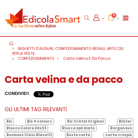
0
BIGLIETTI D'AUGURI, CONFEZIONAMENTO REGALI, ARTICOLI
PER LE FESTE
CONFEZIONAMENTO
Carta Velina E Da Pacco
Carta velina e da pacco
CONDIVIDI:
GLI ULTIMI TAG RILEVANTI
Bic
Bic 4 colours
Bic Cristal Original
Blister
Blocco Colore 24x33
Blocco spiralato
Borgonovo
Business Class Blasetti
Buste carta
carta crespa