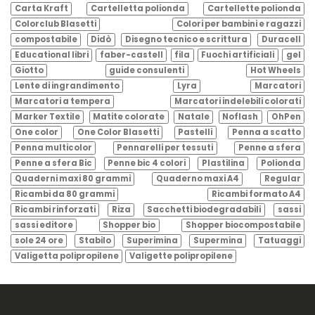
Carta Kraft
Cartelletta polionda
Cartellette polionda
Colorclub Blasetti
Colori per bambini e ragazzi
compostabile
Didò
Disegno tecnico e scrittura
Duracell
Educational libri
faber-castell
fila
Fuochi artificiali
gel
Giotto
guide consulenti
Hot Wheels
Lente di ingrandimento
Lyra
Marcatori
Marcatori a tempera
Marcatori indelebili colorati
Marker Textile
Matite colorate
Natale
Noflash
OhPen
One color
One Color Blasetti
Pastelli
Penna a scatto
Penna multicolor
Pennarelli per tessuti
Penne a sfera
Penne a sfera Bic
Penne bic 4 colori
Plastilina
Polionda
Quaderni maxi 80 grammi
Quaderno maxi A4
Regular
Ricambi da 80 grammi
Ricambi formato A4
Ricambi rinforzati
Riza
Sacchetti biodegradabili
sassi
sassi editore
Shopper bio
Shopper biocompostabile
sole 24 ore
Stabilo
Superimina
Supermina
Tatuaggi
Valigetta polipropilene
Valigette polipropilene