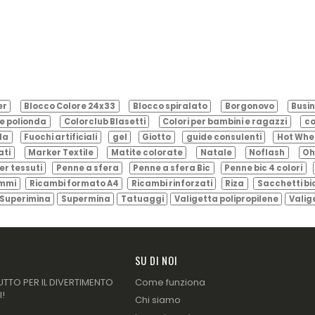
er
Blocco Colore 24x33
Blocco spiralato
Borgonovo
Busin
e polionda
Colorclub Blasetti
Colori per bambini e ragazzi
co
ila
Fuochi artificiali
gel
Giotto
guide consulenti
Hot Whe
ati
Marker Textile
Matite colorate
Natale
Noflash
Oh
er tessuti
Penne a sfera
Penne a sfera Bic
Penne bic 4 colori
ammi
Ricambi formato A4
Ricambi rinforzati
Riza
Sacchetti bi
Superimina
Supermina
Tatuaggi
Valigetta polipropilene
Valig
SU DI NOI
UTTO PER IL DIVERTIMENTO
Come funziona
I!
Chi siamo