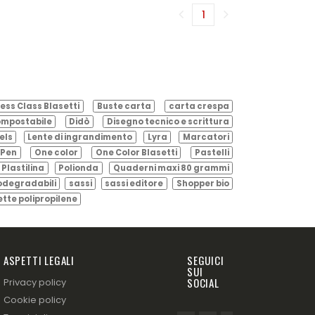
1
(corrente)
ess Class Blasetti
Buste carta
carta crespa
mpostabile
Didò
Disegno tecnico e scrittura
els
Lente di ingrandimento
Lyra
Marcatori
Pen
One color
One Color Blasetti
Pastelli
Plastilina
Polionda
Quaderni maxi 80 grammi
odegradabili
sassi
sassi editore
Shopper bio
ette polipropilene
ASPETTI LEGALI
SEGUICI
SUI
SOCIAL
Privacy policy
Cookie policy