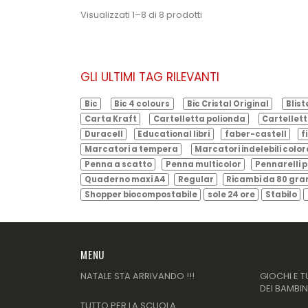
Visualizzati 1–8 di 8 prodotti
GLI ULTIMI TAG RILEVANTI
Bic
Bic 4 colours
Bic Cristal Original
Blist
Carta Kraft
Cartelletta polionda
Cartellett
Duracell
Educational libri
faber-castell
f
Marcatori a tempera
Marcatori indelebili color
Penna a scatto
Penna multicolor
Pennarelli p
Quaderno maxi A4
Regular
Ricambi da 80 gr
Shopper biocompostabile
sole 24 ore
Stabilo
MENU
NATALE STA ARRIVANDO !!!
GIOCHI E T
DEI BAMBIN
TUTTO PER LA SCUOLA