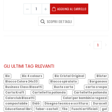
AGGIUNGI AL CARRELLO
SCOPRI I DETTAGLI
1
(corren
GLI ULTIMI TAG RILEVANTI
Bic
Bic 4 colours
Bic Cristal Original
Blister
Blocco Colore 24x33
Blocco spiralato
Borgonovo
Business Class Blasetti
Buste carta
carta crespa
Carta Kraft
Cartelletta polionda
Cartellette polionda
Colorclub Blasetti
Colori per bambini e ragazzi
compostabile
Didò
Disegno tecnico e scrittura
Duracell
Educational libri
faber-castell
fila
Fuochi artificiali
gel