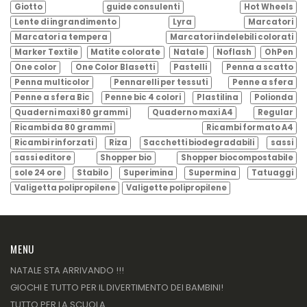
Giotto
guide consulenti
Hot Wheels
Lente di ingrandimento
Lyra
Marcatori
Marcatori a tempera
Marcatori indelebili colorati
Marker Textile
Matite colorate
Natale
Noflash
OhPen
One color
One Color Blasetti
Pastelli
Penna a scatto
Penna multicolor
Pennarelli per tessuti
Penne a sfera
Penne a sfera Bic
Penne bic 4 colori
Plastilina
Polionda
Quaderni maxi 80 grammi
Quaderno maxi A4
Regular
Ricambi da 80 grammi
Ricambi formato A4
Ricambi rinforzati
Riza
Sacchetti biodegradabili
sassi
sassi editore
Shopper bio
Shopper biocompostabile
sole 24 ore
Stabilo
Superimina
Supermina
Tatuaggi
Valigetta polipropilene
Valigette polipropilene
MENU
NATALE STA ARRIVANDO !!!
GIOCHI E TUTTO PER IL DIVERTIMENTO DEI BAMBINI!
TUTTO PER LA SCUOLA