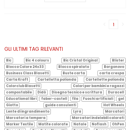
1
(corren
GLI ULTIMI TAG RILEVANTI
Bic
Bic 4 colours
Bic Cristal Original
Blister
Blocco Colore 24x33
Blocco spiralato
Borgonovo
Business Class Blasetti
Buste carta
carta crespa
Carta Kraft
Cartelletta polionda
Cartellette polionda
Colorclub Blasetti
Colori per bambini e ragazzi
compostabile
Didò
Disegno tecnico e scrittura
Duracell
Educational libri
faber-castell
fila
Fuochi artificiali
gel
Giotto
guide consulenti
Hot Wheels
Lente di ingrandimento
Lyra
Marcatori
Marcatori a tempera
Marcatori indelebili colorati
Marker Textile
Matite colorate
Natale
Noflash
OhPen