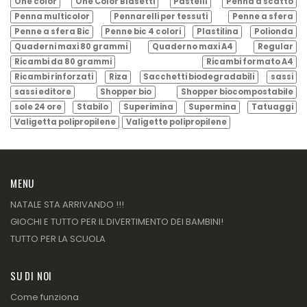
One color
One Color Blasetti
Pastelli
Penna a scatto
Penna multicolor
Pennarelli per tessuti
Penne a sfera
Penne a sfera Bic
Penne bic 4 colori
Plastilina
Polionda
Quaderni maxi 80 grammi
Quaderno maxi A4
Regular
Ricambi da 80 grammi
Ricambi formato A4
Ricambi rinforzati
Riza
Sacchetti biodegradabili
sassi
sassi editore
Shopper bio
Shopper biocompostabile
sole 24 ore
Stabilo
Superimina
Supermina
Tatuaggi
Valigetta polipropilene
Valigette polipropilene
MENU
NATALE STA ARRIVANDO !!!
GIOCHI E TUTTO PER IL DIVERTIMENTO DEI BAMBINI!
TUTTO PER LA SCUOLA
SU DI NOI
Come funziona