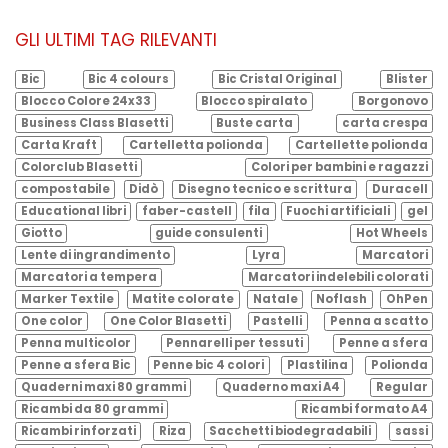
GLI ULTIMI TAG RILEVANTI
Bic
Bic 4 colours
Bic Cristal Original
Blister
Blocco Colore 24x33
Blocco spiralato
Borgonovo
Business Class Blasetti
Buste carta
carta crespa
Carta Kraft
Cartelletta polionda
Cartellette polionda
Colorclub Blasetti
Colori per bambini e ragazzi
compostabile
Didò
Disegno tecnico e scrittura
Duracell
Educational libri
faber-castell
fila
Fuochi artificiali
gel
Giotto
guide consulenti
Hot Wheels
Lente di ingrandimento
Lyra
Marcatori
Marcatori a tempera
Marcatori indelebili colorati
Marker Textile
Matite colorate
Natale
Noflash
OhPen
One color
One Color Blasetti
Pastelli
Penna a scatto
Penna multicolor
Pennarelli per tessuti
Penne a sfera
Penne a sfera Bic
Penne bic 4 colori
Plastilina
Polionda
Quaderni maxi 80 grammi
Quaderno maxi A4
Regular
Ricambi da 80 grammi
Ricambi formato A4
Ricambi rinforzati
Riza
Sacchetti biodegradabili
sassi