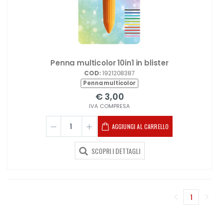
Penna multicolor 10in1 in blister
COD:
1921208387
Penna multicolor
€ 3,00
IVA COMPRESA
AGGIUNGI AL CARRELLO
SCOPRI I DETTAGLI
1
(corren