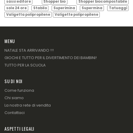
sassi editore
Shopper bio
Shopper biocompostabile
sole 24 ore
Stabilo
Superimina
Supermina
Tatuaggi
Valigetta polipropilene
Valigette polipropilene
MENU
NATALE STA ARRIVANDO !!!
GIOCHI E TUTTO PER IL DIVERTIMENTO DEI BAMBINI!
TUTTO PER LA SCUOLA
SU DI NOI
Come funziona
Chi siamo
La nostra rete di vendita
Contattaci
ASPETTI LEGALI