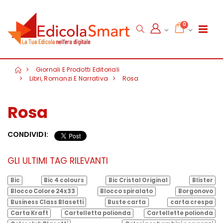
0
Giornali E Prodotti Editoriali
Libri, Romanzi E Narrativa
Rosa
Rosa
CONDIVIDI:
GLI ULTIMI TAG RILEVANTI
Bic
Bic 4 colours
Bic Cristal Original
Blister
Blocco Colore 24x33
Blocco spiralato
Borgonovo
Business Class Blasetti
Buste carta
carta crespa
Carta Kraft
Cartelletta polionda
Cartellette polionda