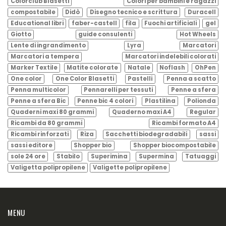
Colorclub Blasetti
Colori per bambini e ragazzi
compostabile
Didò
Disegno tecnico e scrittura
Duracell
Educational libri
faber-castell
fila
Fuochi artificiali
gel
Giotto
guide consulenti
Hot Wheels
Lente di ingrandimento
Lyra
Marcatori
Marcatori a tempera
Marcatori indelebili colorati
Marker Textile
Matite colorate
Natale
Noflash
OhPen
One color
One Color Blasetti
Pastelli
Penna a scatto
Penna multicolor
Pennarelli per tessuti
Penne a sfera
Penne a sfera Bic
Penne bic 4 colori
Plastilina
Polionda
Quaderni maxi 80 grammi
Quaderno maxi A4
Regular
Ricambi da 80 grammi
Ricambi formato A4
Ricambi rinforzati
Riza
Sacchetti biodegradabili
sassi
sassi editore
Shopper bio
Shopper biocompostabile
sole 24 ore
Stabilo
Superimina
Supermina
Tatuaggi
Valigetta polipropilene
Valigette polipropilene
MENU