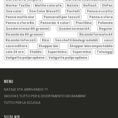
Marker Textile
Matite colorate
Natale
Noflash
OhPen
One color
One Color Blasetti
Pastelli
Penna a scatto
Penna multicolor
Pennarelli per tessuti
Penne a sfera
Penne a sfera Bic
Penne bic 4 colori
Plastilina
Polionda
Quaderni maxi 80 grammi
Quaderno maxi A4
Regular
Ricambi da 80 grammi
Ricambi formato A4
Ricambi rinforzati
Riza
Sacchetti biodegradabili
sassi
sassi editore
Shopper bio
Shopper biocompostabile
sole 24 ore
Stabilo
Superimina
Supermina
Tatuaggi
Valigetta polipropilene
Valigette polipropilene
MENU
NATALE STA ARRIVANDO !!!
GIOCHI E TUTTO PER IL DIVERTIMENTO DEI BAMBINI!
TUTTO PER LA SCUOLA
SU DI NOI