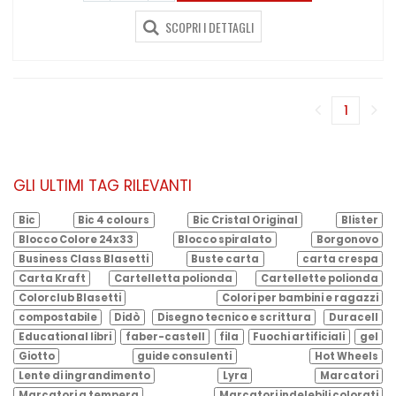
SCOPRI I DETTAGLI
1
(corren
GLI ULTIMI TAG RILEVANTI
Bic
Bic 4 colours
Bic Cristal Original
Blister
Blocco Colore 24x33
Blocco spiralato
Borgonovo
Business Class Blasetti
Buste carta
carta crespa
Carta Kraft
Cartelletta polionda
Cartellette polionda
Colorclub Blasetti
Colori per bambini e ragazzi
compostabile
Didò
Disegno tecnico e scrittura
Duracell
Educational libri
faber-castell
fila
Fuochi artificiali
gel
Giotto
guide consulenti
Hot Wheels
Lente di ingrandimento
Lyra
Marcatori
Marcatori a tempera
Marcatori indelebili colorati