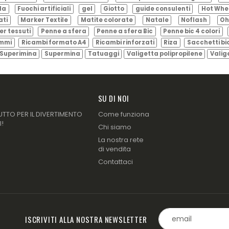
ila
Fuochi artificiali
gel
Giotto
guide consulenti
Hot Whe
ati
Marker Textile
Matite colorate
Natale
Noflash
Oh
er tessuti
Penne a sfera
Penne a sfera Bic
Penne bic 4 colori
ammi
Ricambi formato A4
Ricambi rinforzati
Riza
Sacchetti bi
Superimina
Supermina
Tatuaggi
Valigetta polipropilene
Valig
SU DI NOI
UTTO PER IL DIVERTIMENTO
Come funziona
I!
Chi siamo
La nostra rete
di vendita
Contattaci
ISCRIVITI ALLA NOSTRA NEWSLETTER