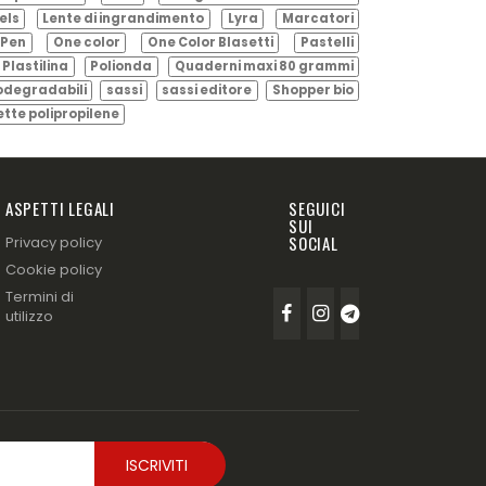
els
Lente di ingrandimento
Lyra
Marcatori
Pen
One color
One Color Blasetti
Pastelli
Plastilina
Polionda
Quaderni maxi 80 grammi
odegradabili
sassi
sassi editore
Shopper bio
ette polipropilene
ASPETTI LEGALI
SEGUICI
SUI
SOCIAL
Privacy policy
Cookie policy
Termini di
utilizzo