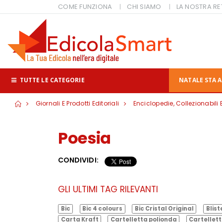
COME FUNZIONA
CHI SIAMO
LA NOSTRA RE
TUTTE LE CATEGORIE
NATALE STA A
Giornali E Prodotti Editoriali
Enciclopedie, Collezionabili 
Poesia
CONDIVIDI:
GLI ULTIMI TAG RILEVANTI
Bic
Bic 4 colours
Bic Cristal Original
Blist
Carta Kraft
Cartelletta polionda
Cartellett