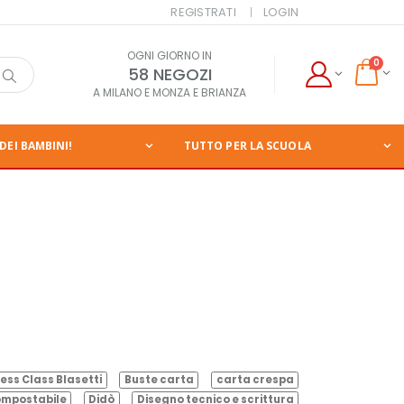
REGISTRATI
LOGIN
OGNI GIORNO IN
0
58 NEGOZI
A MILANO E MONZA E BRIANZA
DEI BAMBINI!
TUTTO PER LA SCUOLA
ess Class Blasetti
Buste carta
carta crespa
mpostabile
Didò
Disegno tecnico e scrittura