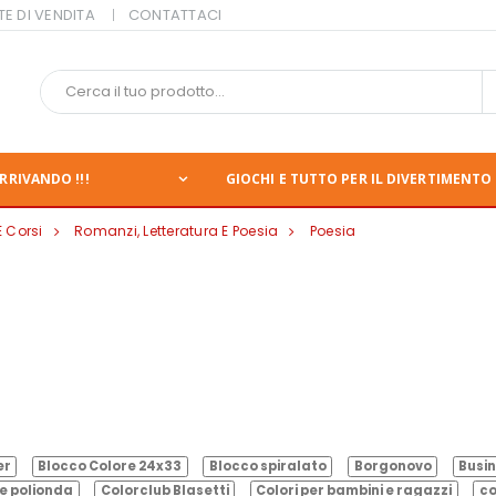
TE DI VENDITA
CONTATTACI
RRIVANDO !!!
GIOCHI E TUTTO PER IL DIVERTIMENTO 
E Corsi
Romanzi, Letteratura E Poesia
Poesia
er
Blocco Colore 24x33
Blocco spiralato
Borgonovo
Busin
e polionda
Colorclub Blasetti
Colori per bambini e ragazzi
co