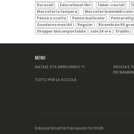
Duracell
Educational libri
faber-castell
f
Marcatori a tempera
Marcatori indelebili color
Penna a scatto
Penna multicolor
Pennarelli p
Quaderno maxi A4
Regular
Ricambi da 80 gr
Shopper biocompostabile
sole 24 ore
Stabilo
MENU
NATALE STA ARRIVANDO !!!
GIOCHI E T
DEI BAMBIN
TUTTO PER LA SCUOLA
Edicola Smart ©
Parravicini Srl
2026