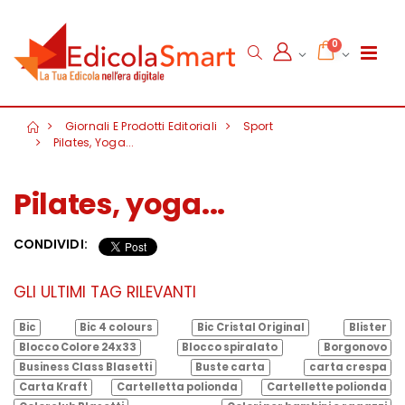
0
Giornali E Prodotti Editoriali
Sport
Pilates, Yoga...
Pilates, yoga...
CONDIVIDI:
GLI ULTIMI TAG RILEVANTI
Bic
Bic 4 colours
Bic Cristal Original
Blister
Blocco Colore 24x33
Blocco spiralato
Borgonovo
Business Class Blasetti
Buste carta
carta crespa
Carta Kraft
Cartelletta polionda
Cartellette polionda