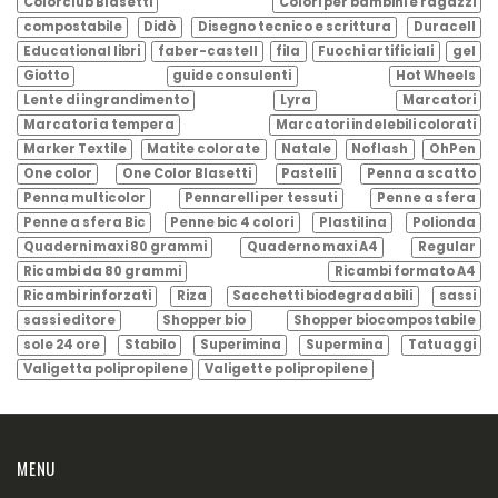
Colorclub Blasetti
Colori per bambini e ragazzi
compostabile
Didò
Disegno tecnico e scrittura
Duracell
Educational libri
faber-castell
fila
Fuochi artificiali
gel
Giotto
guide consulenti
Hot Wheels
Lente di ingrandimento
Lyra
Marcatori
Marcatori a tempera
Marcatori indelebili colorati
Marker Textile
Matite colorate
Natale
Noflash
OhPen
One color
One Color Blasetti
Pastelli
Penna a scatto
Penna multicolor
Pennarelli per tessuti
Penne a sfera
Penne a sfera Bic
Penne bic 4 colori
Plastilina
Polionda
Quaderni maxi 80 grammi
Quaderno maxi A4
Regular
Ricambi da 80 grammi
Ricambi formato A4
Ricambi rinforzati
Riza
Sacchetti biodegradabili
sassi
sassi editore
Shopper bio
Shopper biocompostabile
sole 24 ore
Stabilo
Superimina
Supermina
Tatuaggi
Valigetta polipropilene
Valigette polipropilene
MENU