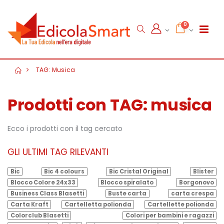
0
TAG: Musica
Prodotti con TAG: musica
Ecco i prodotti con il tag cercato
GLI ULTIMI TAG RILEVANTI
Bic
Bic 4 colours
Bic Cristal Original
Blister
Blocco Colore 24x33
Blocco spiralato
Borgonovo
Business Class Blasetti
Buste carta
carta crespa
Carta Kraft
Cartelletta polionda
Cartellette polionda
Colorclub Blasetti
Colori per bambini e ragazzi