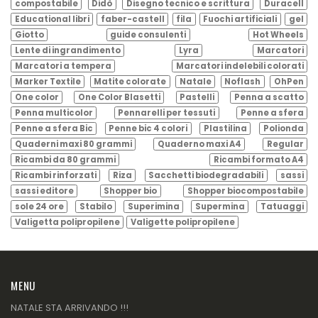
compostabile
Didò
Disegno tecnico e scrittura
Duracell
Educational libri
faber-castell
fila
Fuochi artificiali
gel
Giotto
guide consulenti
Hot Wheels
Lente di ingrandimento
Lyra
Marcatori
Marcatori a tempera
Marcatori indelebili colorati
Marker Textile
Matite colorate
Natale
Noflash
OhPen
One color
One Color Blasetti
Pastelli
Penna a scatto
Penna multicolor
Pennarelli per tessuti
Penne a sfera
Penne a sfera Bic
Penne bic 4 colori
Plastilina
Polionda
Quaderni maxi 80 grammi
Quaderno maxi A4
Regular
Ricambi da 80 grammi
Ricambi formato A4
Ricambi rinforzati
Riza
Sacchetti biodegradabili
sassi
sassi editore
Shopper bio
Shopper biocompostabile
sole 24 ore
Stabilo
Superimina
Supermina
Tatuaggi
Valigetta polipropilene
Valigette polipropilene
MENU
NATALE STA ARRIVANDO !!!