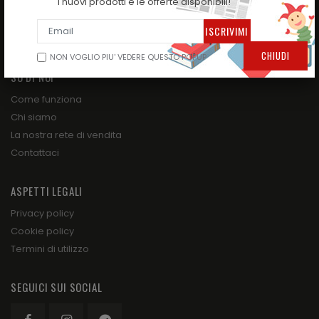
i nuovi prodotti e le offerte disponibili!
NATALE STA ARRIVANDO !!!
GIOCHI E TUTTO PER IL DIVERTIMENTO DEI BAMBINI!
TUTTO PER LA SCUOLA
CHIUDI
NON VOGLIO PIU' VEDERE QUESTO POPUP
SU DI NOI
Come funziona
Chi siamo
La nostra rete di vendita
Contattaci
ASPETTI LEGALI
Privacy policy
Cookie policy
Termini di utilizzo
SEGUICI SUI SOCIAL