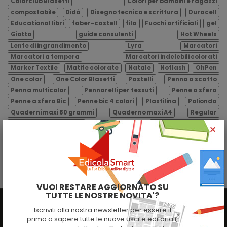
Colorclub Blasetti
Colori per bambini e ragazzi
compostabile
Didò
Disegno tecnico e scrittura
Duracell
Educational libri
faber-castell
fila
Fuochi artificiali
gel
Giotto
guide consulenti
Hot Wheels
Lente di ingrandimento
Lyra
Marcatori
Marcatori a tempera
Marcatori indelebili colorati
Marker Textile
Matite colorate
Natale
Noflash
OhPen
One color
One Color Blasetti
Pastelli
Penna a scatto
Penna multicolor
Pennarelli per tessuti
Penne a sfera
Penne a sfera Bic
Penne bic 4 colori
Plastilina
Polionda
Quaderni maxi 80 grammi
Quaderno maxi A4
Regular
Ricambi da 80 grammi
Ricambi formato A4
×
Ricambi rinforzati
Riza
Sacchetti biodegradabili
sassi
sassi editore
Shopper bio
Shopper biocompostabile
sole 24 ore
Stabilo
Superimina
Supermina
Tatuaggi
Valigetta polipropilene
Valigette polipropilene
VUOI RESTARE AGGIORNATO SU
TUTTE LE NOSTRE NOVITA'?
Iscriviti alla nostra newsletter per essere il
MENU
primo a sapere tutte le nuove uscite editoriali,