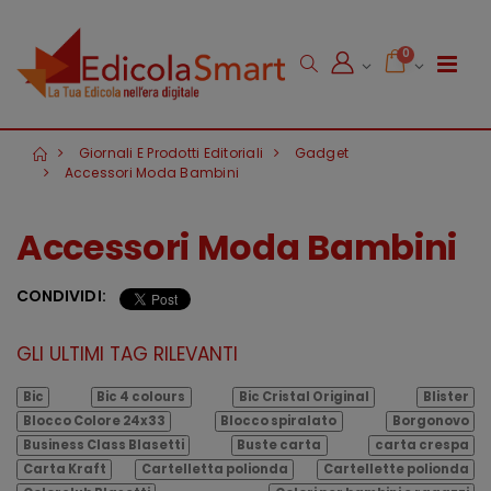
0
Giornali E Prodotti Editoriali
Gadget
Accessori Moda Bambini
Accessori Moda Bambini
CONDIVIDI:
GLI ULTIMI TAG RILEVANTI
Bic
Bic 4 colours
Bic Cristal Original
Blister
Blocco Colore 24x33
Blocco spiralato
Borgonovo
Business Class Blasetti
Buste carta
carta crespa
Carta Kraft
Cartelletta polionda
Cartellette polionda