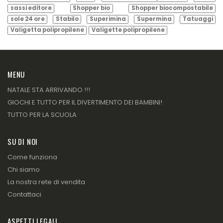
sassi editore
Shopper bio
Shopper biocompostabile
sole 24 ore
Stabilo
Superimina
Supermina
Tatuaggi
Valigetta polipropilene
Valigette polipropilene
MENU
NATALE STA ARRIVANDO !!!
GIOCHI E TUTTO PER IL DIVERTIMENTO DEI BAMBINI!
TUTTO PER LA SCUOLA
SU DI NOI
Come funziona
Chi siamo
La nostra rete di vendita
Contattaci
ASPETTI LEGALI