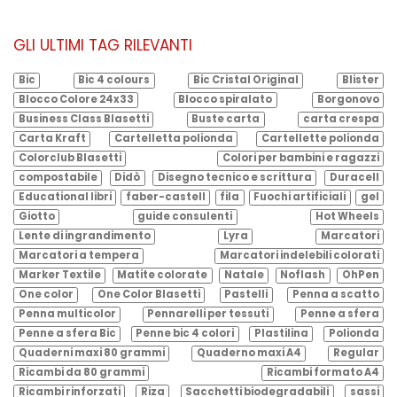
GLI ULTIMI TAG RILEVANTI
Bic
Bic 4 colours
Bic Cristal Original
Blister
Blocco Colore 24x33
Blocco spiralato
Borgonovo
Business Class Blasetti
Buste carta
carta crespa
Carta Kraft
Cartelletta polionda
Cartellette polionda
Colorclub Blasetti
Colori per bambini e ragazzi
compostabile
Didò
Disegno tecnico e scrittura
Duracell
Educational libri
faber-castell
fila
Fuochi artificiali
gel
Giotto
guide consulenti
Hot Wheels
Lente di ingrandimento
Lyra
Marcatori
Marcatori a tempera
Marcatori indelebili colorati
Marker Textile
Matite colorate
Natale
Noflash
OhPen
One color
One Color Blasetti
Pastelli
Penna a scatto
Penna multicolor
Pennarelli per tessuti
Penne a sfera
Penne a sfera Bic
Penne bic 4 colori
Plastilina
Polionda
Quaderni maxi 80 grammi
Quaderno maxi A4
Regular
Ricambi da 80 grammi
Ricambi formato A4
Ricambi rinforzati
Riza
Sacchetti biodegradabili
sassi