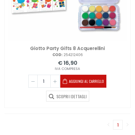
Giotto Party Gifts 8 Acquerellini
COD:
254212406
€ 16,90
IVA COMPRESA
AGGIUNGI AL CARRELLO
SCOPRI I DETTAGLI
1
(corren