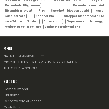
Quaderni maxi 80 grammi
Quaderno maxi A4
Regular
Ricambi da 80 grammi
Ricambi formato A4
Ricambi rinforzati
Riza
Sacchetti biodegradabili
sassi
sassi editore
Shopper bio
Shopper biocompostabile
sole 24 ore
Stabilo
Superimina
Supermina
Tatuaggi
Valigetta polipropilene
Valigette polipropilene
MENU
NATALE STA ARRIVANDO !!!
GIOCHI E TUTTO PER IL DIVERTIMENTO DEI BAMBINI!
TUTTO PER LA SCUOLA
SU DI NOI
Come funziona
Chi siamo
La nostra rete di vendita
Contattaci