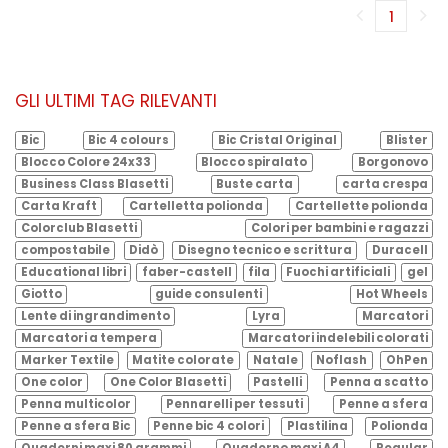
1
(corren
GLI ULTIMI TAG RILEVANTI
Bic
Bic 4 colours
Bic Cristal Original
Blister
Blocco Colore 24x33
Blocco spiralato
Borgonovo
Business Class Blasetti
Buste carta
carta crespa
Carta Kraft
Cartelletta polionda
Cartellette polionda
Colorclub Blasetti
Colori per bambini e ragazzi
compostabile
Didò
Disegno tecnico e scrittura
Duracell
Educational libri
faber-castell
fila
Fuochi artificiali
gel
Giotto
guide consulenti
Hot Wheels
Lente di ingrandimento
Lyra
Marcatori
Marcatori a tempera
Marcatori indelebili colorati
Marker Textile
Matite colorate
Natale
Noflash
OhPen
One color
One Color Blasetti
Pastelli
Penna a scatto
Penna multicolor
Pennarelli per tessuti
Penne a sfera
Penne a sfera Bic
Penne bic 4 colori
Plastilina
Polionda