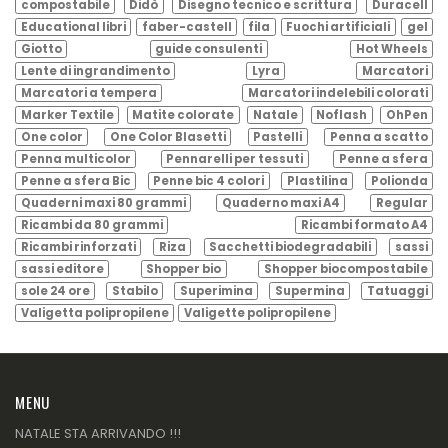
compostabile
Didò
Disegno tecnico e scrittura
Duracell
Educational libri
faber-castell
fila
Fuochi artificiali
gel
Giotto
guide consulenti
Hot Wheels
Lente di ingrandimento
Lyra
Marcatori
Marcatori a tempera
Marcatori indelebili colorati
Marker Textile
Matite colorate
Natale
Noflash
OhPen
One color
One Color Blasetti
Pastelli
Penna a scatto
Penna multicolor
Pennarelli per tessuti
Penne a sfera
Penne a sfera Bic
Penne bic 4 colori
Plastilina
Polionda
Quaderni maxi 80 grammi
Quaderno maxi A4
Regular
Ricambi da 80 grammi
Ricambi formato A4
Ricambi rinforzati
Riza
Sacchetti biodegradabili
sassi
sassi editore
Shopper bio
Shopper biocompostabile
sole 24 ore
Stabilo
Superimina
Supermina
Tatuaggi
Valigetta polipropilene
Valigette polipropilene
MENU
NATALE STA ARRIVANDO !!!