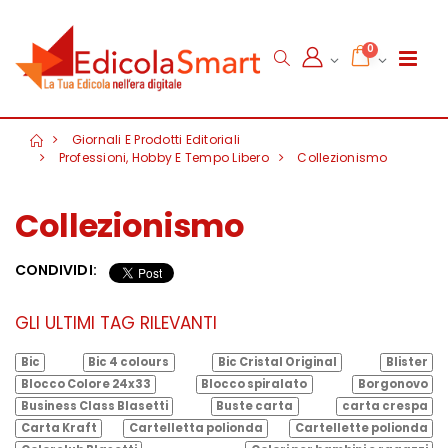
0
Giornali E Prodotti Editoriali
Professioni, Hobby E Tempo Libero
Collezionismo
Collezionismo
CONDIVIDI:
GLI ULTIMI TAG RILEVANTI
Bic
Bic 4 colours
Bic Cristal Original
Blister
Blocco Colore 24x33
Blocco spiralato
Borgonovo
Business Class Blasetti
Buste carta
carta crespa
Carta Kraft
Cartelletta polionda
Cartellette polionda