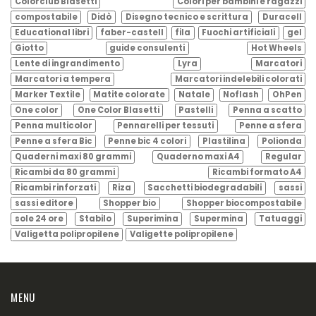
Colorclub Blasetti
Colori per bambini e ragazzi
compostabile
Didò
Disegno tecnico e scrittura
Duracell
Educational libri
faber-castell
fila
Fuochi artificiali
gel
Giotto
guide consulenti
Hot Wheels
Lente di ingrandimento
Lyra
Marcatori
Marcatori a tempera
Marcatori indelebili colorati
Marker Textile
Matite colorate
Natale
Noflash
OhPen
One color
One Color Blasetti
Pastelli
Penna a scatto
Penna multicolor
Pennarelli per tessuti
Penne a sfera
Penne a sfera Bic
Penne bic 4 colori
Plastilina
Polionda
Quaderni maxi 80 grammi
Quaderno maxi A4
Regular
Ricambi da 80 grammi
Ricambi formato A4
Ricambi rinforzati
Riza
Sacchetti biodegradabili
sassi
sassi editore
Shopper bio
Shopper biocompostabile
sole 24 ore
Stabilo
Superimina
Supermina
Tatuaggi
Valigetta polipropilene
Valigette polipropilene
MENU