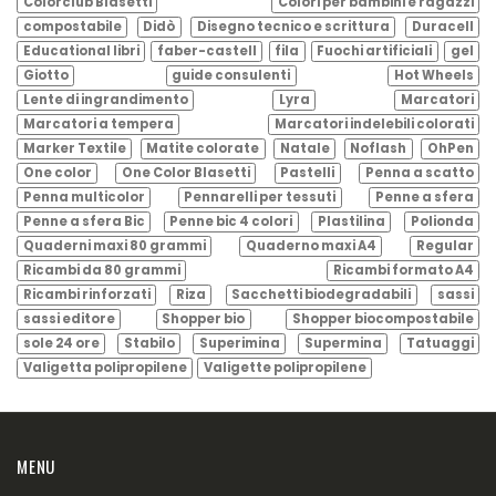
Colorclub Blasetti
Colori per bambini e ragazzi
compostabile
Didò
Disegno tecnico e scrittura
Duracell
Educational libri
faber-castell
fila
Fuochi artificiali
gel
Giotto
guide consulenti
Hot Wheels
Lente di ingrandimento
Lyra
Marcatori
Marcatori a tempera
Marcatori indelebili colorati
Marker Textile
Matite colorate
Natale
Noflash
OhPen
One color
One Color Blasetti
Pastelli
Penna a scatto
Penna multicolor
Pennarelli per tessuti
Penne a sfera
Penne a sfera Bic
Penne bic 4 colori
Plastilina
Polionda
Quaderni maxi 80 grammi
Quaderno maxi A4
Regular
Ricambi da 80 grammi
Ricambi formato A4
Ricambi rinforzati
Riza
Sacchetti biodegradabili
sassi
sassi editore
Shopper bio
Shopper biocompostabile
sole 24 ore
Stabilo
Superimina
Supermina
Tatuaggi
Valigetta polipropilene
Valigette polipropilene
MENU