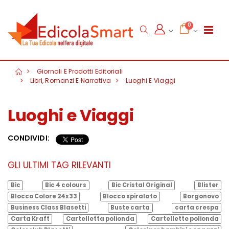
0
Giornali E Prodotti Editoriali
Libri, Romanzi E Narrativa
Luoghi E Viaggi
Luoghi e Viaggi
CONDIVIDI:
GLI ULTIMI TAG RILEVANTI
Bic
Bic 4 colours
Bic Cristal Original
Blister
Blocco Colore 24x33
Blocco spiralato
Borgonovo
Business Class Blasetti
Buste carta
carta crespa
Carta Kraft
Cartelletta polionda
Cartellette polionda