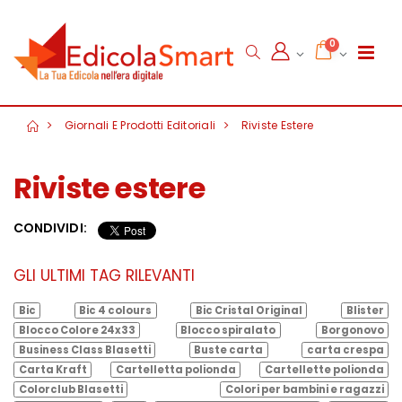
0
Giornali E Prodotti Editoriali
Riviste Estere
Riviste estere
CONDIVIDI:
GLI ULTIMI TAG RILEVANTI
Bic
Bic 4 colours
Bic Cristal Original
Blister
Blocco Colore 24x33
Blocco spiralato
Borgonovo
Business Class Blasetti
Buste carta
carta crespa
Carta Kraft
Cartelletta polionda
Cartellette polionda
Colorclub Blasetti
Colori per bambini e ragazzi