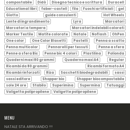
compostabile
Didò
Disegno tecnico e scrittura
Duracell
Educational libri
faber-castell
fila
Fuochi artificiali
gel
Giotto
guide consulenti
Hot Wheels
Lente di ingrandimento
Lyra
Marcatori
Marcatori a tempera
Marcatori indelebili colorati
Marker Textile
Matite colorate
Natale
Noflash
OhPen
One color
One Color Blasetti
Pastelli
Penna a scatto
Penna multicolor
Pennarelli per tessuti
Penne a sfera
Penne a sfera Bic
Penne bic 4 colori
Plastilina
Polionda
Quaderni maxi 80 grammi
Quaderno maxi A4
Regular
Ricambi da 80 grammi
Ricambi formato A4
Ricambi rinforzati
Riza
Sacchetti biodegradabili
sassi
sassi editore
Shopper bio
Shopper biocompostabile
sole 24 ore
Stabilo
Superimina
Supermina
Tatuaggi
Valigetta polipropilene
Valigette polipropilene
MENU
NATALE STA ARRIVANDO !!!