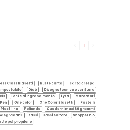
1
(corrente)
ess Class Blasetti
Buste carta
carta crespa
mpostabile
Didò
Disegno tecnico e scrittura
els
Lente di ingrandimento
Lyra
Marcatori
Pen
One color
One Color Blasetti
Pastelli
Plastilina
Polionda
Quaderni maxi 80 grammi
odegradabili
sassi
sassi editore
Shopper bio
ette polipropilene