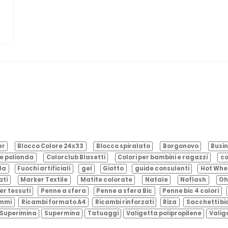
er
Blocco Colore 24x33
Blocco spiralato
Borgonovo
Busin
e polionda
Colorclub Blasetti
Colori per bambini e ragazzi
co
ila
Fuochi artificiali
gel
Giotto
guide consulenti
Hot Whe
ati
Marker Textile
Matite colorate
Natale
Noflash
Oh
er tessuti
Penne a sfera
Penne a sfera Bic
Penne bic 4 colori
ammi
Ricambi formato A4
Ricambi rinforzati
Riza
Sacchetti bi
Superimina
Supermina
Tatuaggi
Valigetta polipropilene
Valig