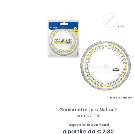
Goniometro Lyra Noflash
COD:
273098
Disponibile in
2 varianti
a partire da € 2,30