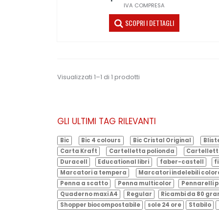
IVA COMPRESA
SCOPRI I DETTAGLI
Visualizzati 1–1 di 1 prodotti
GLI ULTIMI TAG RILEVANTI
Bic
Bic 4 colours
Bic Cristal Original
Blist
Carta Kraft
Cartelletta polionda
Cartellett
Duracell
Educational libri
faber-castell
f
Marcatori a tempera
Marcatori indelebili color
Penna a scatto
Penna multicolor
Pennarelli p
Quaderno maxi A4
Regular
Ricambi da 80 gr
Shopper biocompostabile
sole 24 ore
Stabilo