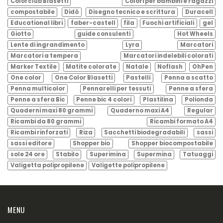
Colorclub Blasetti
Colori per bambini e ragazzi
compostabile
Didò
Disegno tecnico e scrittura
Duracell
Educational libri
faber-castell
fila
Fuochi artificiali
gel
Giotto
guide consulenti
Hot Wheels
Lente di ingrandimento
Lyra
Marcatori
Marcatori a tempera
Marcatori indelebili colorati
Marker Textile
Matite colorate
Natale
Noflash
OhPen
One color
One Color Blasetti
Pastelli
Penna a scatto
Penna multicolor
Pennarelli per tessuti
Penne a sfera
Penne a sfera Bic
Penne bic 4 colori
Plastilina
Polionda
Quaderni maxi 80 grammi
Quaderno maxi A4
Regular
Ricambi da 80 grammi
Ricambi formato A4
Ricambi rinforzati
Riza
Sacchetti biodegradabili
sassi
sassi editore
Shopper bio
Shopper biocompostabile
sole 24 ore
Stabilo
Superimina
Supermina
Tatuaggi
Valigetta polipropilene
Valigette polipropilene
MENU