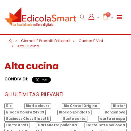
0
Giornali E Prodotti Editoriali
Cucina E Vini
Alta Cucina
Alta cucina
CONDIVIDI:
GLI ULTIMI TAG RILEVANTI
Bic
Bic 4 colours
Bic Cristal Original
Blister
Blocco Colore 24x33
Blocco spiralato
Borgonovo
Business Class Blasetti
Buste carta
carta crespa
Carta Kraft
Cartelletta polionda
Cartellette polionda