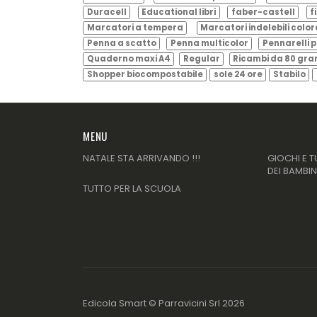
Duracell
Educational libri
faber-castell
f
Marcatori a tempera
Marcatori indelebili color
Penna a scatto
Penna multicolor
Pennarelli p
Quaderno maxi A4
Regular
Ricambi da 80 gr
Shopper biocompostabile
sole 24 ore
Stabilo
MENU
NATALE STA ARRIVANDO !!!
GIOCHI E T
DEI BAMBIN
TUTTO PER LA SCUOLA
Edicola Smart ©
Parravicini Srl
2026