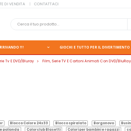
TE DI VENDITA
CONTATTACI
RRIVANDO !!!
GIOCHI E TUTTO PER IL DIVERTIMENTO 
rie Tv E DVD/Bluray
Film, Serie TV E Cartoni Animati Con DVD/BluRay
er
Blocco Colore 24x33
Blocco spiralato
Borgonovo
Busin
e polionda
Colorclub Blasetti
Colori per bambini e ragazzi
co