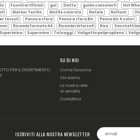
ila
Fuochi artificiali
gel
Giotto
guide consulenti
Hot Whe
ati
Marker Textile
Matite colorate
Natale
Noflash
Oh
er tessuti
Penne a sfera
Penne a sfera Bic
Penne bic 4 colori
ammi
Ricambi formato A4
Ricambi rinforzati
Riza
Sacchetti bi
Superimina
Supermina
Tatuaggi
Valigetta polipropilene
Valig
SU DI NOI
UTTO PER IL DIVERTIMENTO
Come funziona
I!
Chi siamo
La nostra rete
di vendita
Contattaci
ISCRIVITI ALLA NOSTRA NEWSLETTER