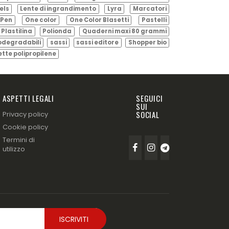
els
Lente di ingrandimento
Lyra
Marcatori
Pen
One color
One Color Blasetti
Pastelli
Plastilina
Polionda
Quaderni maxi 80 grammi
odegradabili
sassi
sassi editore
Shopper bio
ette polipropilene
ASPETTI LEGALI
SEGUICI
SUI
SOCIAL
Privacy policy
Cookie policy
Termini di
utilizzo