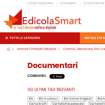
COME FUNZIONA
CHI SIAMO
LA NOSTRA RE
TUTTE LE CATEGORIE
NATALE STA A
Giornali E Prodotti Editoriali
Cinema, Televisione, Film, Se
Documentari
CONDIVIDI:
GLI ULTIMI TAG RILEVANTI
Bic
Bic 4 colours
Bic Cristal Original
Blist
Carta Kraft
Cartelletta polionda
Cartellett