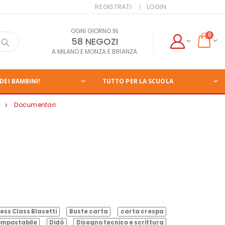
REGISTRATI
LOGIN
OGNI GIORNO IN
0
58 NEGOZI
A MILANO E MONZA E BRIANZA
DEI BAMBINI!
TUTTO PER LA SCUOLA
Documentari
ess Class Blasetti
Buste carta
carta crespa
mpostabile
Didò
Disegno tecnico e scrittura