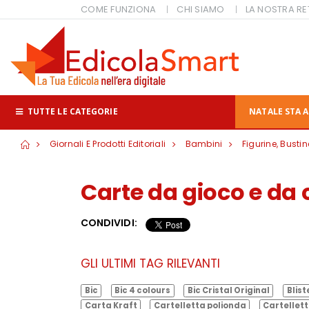
COME FUNZIONA
CHI SIAMO
LA NOSTRA RE
TUTTE LE CATEGORIE
NATALE STA A
Giornali E Prodotti Editoriali
Bambini
Figurine, Busti
Carte da gioco e da 
CONDIVIDI:
GLI ULTIMI TAG RILEVANTI
Bic
Bic 4 colours
Bic Cristal Original
Blist
Carta Kraft
Cartelletta polionda
Cartellett