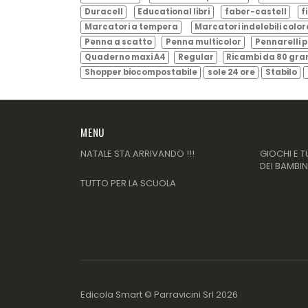
Duracell
Educational libri
faber-castell
f
Marcatori a tempera
Marcatori indelebili color
Penna a scatto
Penna multicolor
Pennarelli p
Quaderno maxi A4
Regular
Ricambi da 80 gr
Shopper biocompostabile
sole 24 ore
Stabilo
MENU
NATALE STA ARRIVANDO !!!
GIOCHI E T
DEI BAMBIN
TUTTO PER LA SCUOLA
Edicola Smart ©
Parravicini Srl
2026