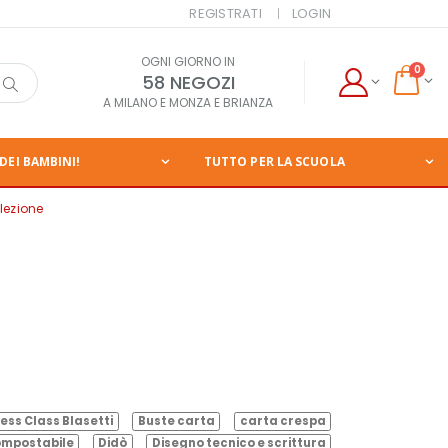
REGISTRATI
LOGIN
OGNI GIORNO IN
0
58 NEGOZI
A MILANO E MONZA E BRIANZA
DEI BAMBINI!
TUTTO PER LA SCUOLA
lezione
ess Class Blasetti
Buste carta
carta crespa
mpostabile
Didò
Disegno tecnico e scrittura