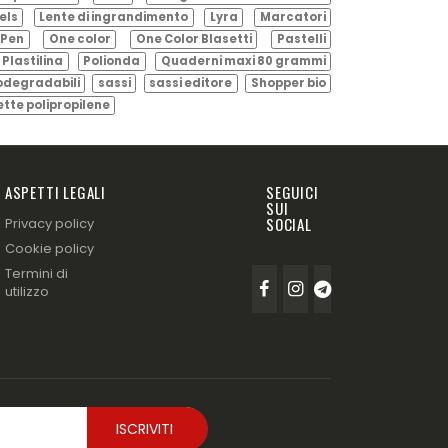
els
Lente di ingrandimento
Lyra
Marcatori
Pen
One color
One Color Blasetti
Pastelli
Plastilina
Polionda
Quaderni maxi 80 grammi
odegradabili
sassi
sassi editore
Shopper bio
ette polipropilene
ASPETTI LEGALI
SEGUICI
SUI
SOCIAL
Privacy policy
Cookie policy
Termini di
utilizzo