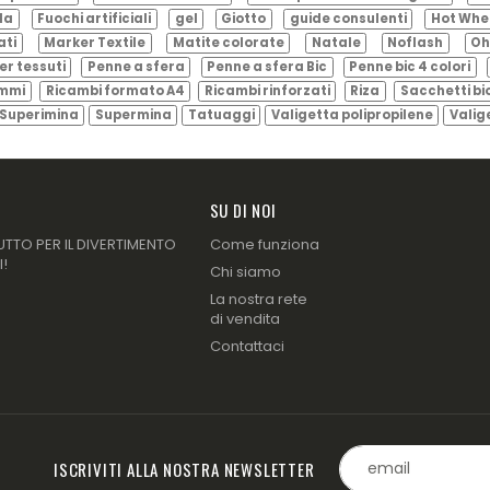
ila
Fuochi artificiali
gel
Giotto
guide consulenti
Hot Whe
ati
Marker Textile
Matite colorate
Natale
Noflash
Oh
er tessuti
Penne a sfera
Penne a sfera Bic
Penne bic 4 colori
ammi
Ricambi formato A4
Ricambi rinforzati
Riza
Sacchetti bi
Superimina
Supermina
Tatuaggi
Valigetta polipropilene
Valig
SU DI NOI
UTTO PER IL DIVERTIMENTO
Come funziona
I!
Chi siamo
La nostra rete
di vendita
Contattaci
ISCRIVITI ALLA NOSTRA NEWSLETTER