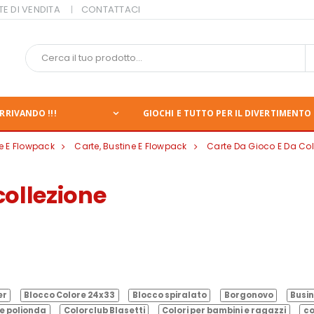
TE DI VENDITA
CONTATTACI
RRIVANDO !!!
GIOCHI E TUTTO PER IL DIVERTIMENTO 
ne E Flowpack
Carte, Bustine E Flowpack
Carte Da Gioco E Da Col
collezione
er
Blocco Colore 24x33
Blocco spiralato
Borgonovo
Busin
e polionda
Colorclub Blasetti
Colori per bambini e ragazzi
co