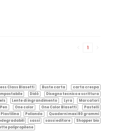
1
(corrente)
ess Class Blasetti
Buste carta
carta crespa
mpostabile
Didò
Disegno tecnico e scrittura
els
Lente di ingrandimento
Lyra
Marcatori
Pen
One color
One Color Blasetti
Pastelli
Plastilina
Polionda
Quaderni maxi 80 grammi
odegradabili
sassi
sassi editore
Shopper bio
ette polipropilene