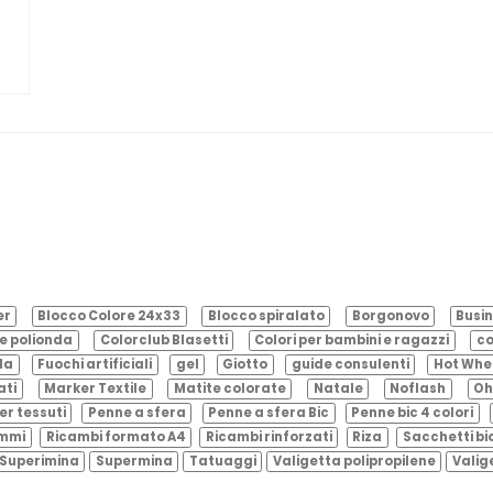
er
Blocco Colore 24x33
Blocco spiralato
Borgonovo
Busin
e polionda
Colorclub Blasetti
Colori per bambini e ragazzi
co
ila
Fuochi artificiali
gel
Giotto
guide consulenti
Hot Whe
ati
Marker Textile
Matite colorate
Natale
Noflash
Oh
er tessuti
Penne a sfera
Penne a sfera Bic
Penne bic 4 colori
ammi
Ricambi formato A4
Ricambi rinforzati
Riza
Sacchetti bi
Superimina
Supermina
Tatuaggi
Valigetta polipropilene
Valig