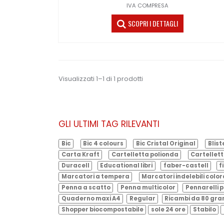
IVA COMPRESA
SCOPRI I DETTAGLI
Visualizzati 1–1 di 1 prodotti
GLI ULTIMI TAG RILEVANTI
Bic
Bic 4 colours
Bic Cristal Original
Blist
Carta Kraft
Cartelletta polionda
Cartellett
Duracell
Educational libri
faber-castell
f
Marcatori a tempera
Marcatori indelebili color
Penna a scatto
Penna multicolor
Pennarelli p
Quaderno maxi A4
Regular
Ricambi da 80 gr
Shopper biocompostabile
sole 24 ore
Stabilo